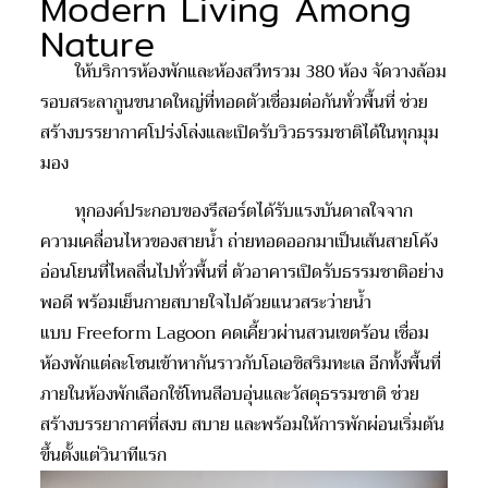
Modern Living Among
Nature
ให้บริการ
ห้องพักและห้องสวีทรวม
380
ห้อง จัดวางล้อม
รอบสระลากูนขนาดใหญ่ที่ทอดตัวเชื่อมต่อกันทั่วพื้นที่ ช่วย
สร้างบรรยากาศโปร่งโล่งและเปิดรับวิวธรรมชาติได้ในทุกมุม
มอง
ทุกองค์ประกอบของรี
สอร
์ต
ได้
รับแรงบันดาลใจจาก
ความเคลื่อนไหวของสายน้ำ ถ่ายทอด
ออกมา
เป็นเส้นสายโค้ง
อ่อน
โยน
ที่ไหลลื่นไปทั่วพื้นที่
ตัวอาคาร
เปิดรับธรรมชาติอย่าง
พอดี
พร้อมเย็นกายสบายใจไปด้วยแนว
สระ
ว่ายน้ำ
แบบ
Freeform Lagoon
คดเคี้ยวผ่านสวนเขตร้อน เชื่อม
ห้องพักแต่ละโซนเข้าหากันราวกับโอเอซิสริมทะเล
อีกทั้งพื้นที่
ภายในห้องพักเลือกใช้โทนสีอบอุ่นและวัสดุธรรมชาติ ช่วย
สร้างบรรยากาศที่สงบ สบาย และพร้อมให้การพักผ่อนเริ่มต้น
ขึ้นตั้งแต่วินาทีแรก