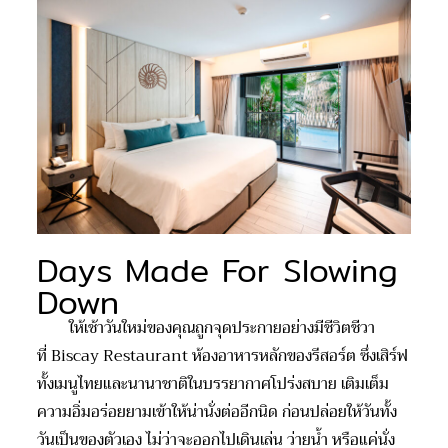
Days Made For Slowing
Down
ให้เช้าวันใหม่ของคุณถูกจุดประกายอย่างมีชีวิตชีวา
ที่
Biscay Restaurant
ห้องอาหารหลักของรี
สอร
์ต
ซึ่งเสิร์ฟ
ทั้งเมนูไทยและนานาชาติในบรรยากาศโปร่งสบาย
เติมเต็ม
ความอิ่มอร่อยยามเข้า
ให้
น่า
นั่งต่ออีกนิด ก่อนปล่อยให้วันทั้ง
วันเป็นของตัวเอง
ไม่ว่า
จะ
ออกไป
เดินเล่น ว่ายน้ำ หรือแค่นั่ง