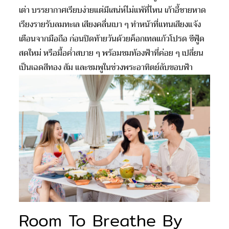
เต่า บรรยากาศเรียบง่ายแต่มีเสน่ห์ไม่แพ้ที่ไหน เก้าอี้ชายหาด
เรียงรายรับลมทะเล เสียงคลื่นเบา ๆ ทำหน้าที่แทนเสียงแจ้ง
เตือนจากมือถือ ก่อนปิดท้ายวันด้วยค็อกเทลแก้วโปรด ซีฟู้ด
สดใหม่ หรือมื้อค่ำสบาย ๆ พร้อมชมท้องฟ้าที่ค่อย ๆ เปลี่ยน
เป็นเฉดสีทอง ส้ม และชมพูในช่วงพระอาทิตย์ลับขอบฟ้า
Room To Breathe By