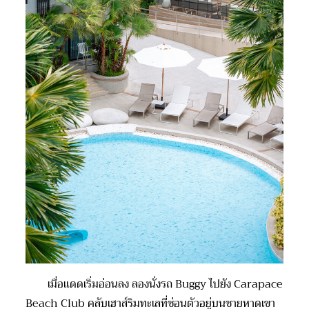
เมื่อแดดเริ่มอ่อนลง ลองนั่งรถ
Buggy
ไปยัง
Carapace
Beach Club
คลับ
เฮาส์
ริมทะเลที่ซ่อนตัวอยู่บนชายหาดเขา