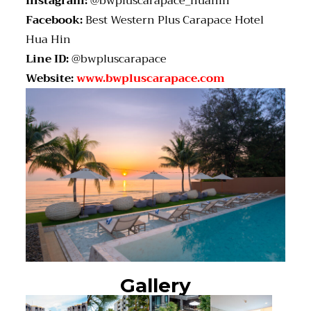
Instagram:
@bwpluscarapace_huahin
Facebook:
Best Western Plus Carapace Hotel
Hua Hin
Line ID:
@bwpluscarapace
Website:
www.bwpluscarapace.com
Gallery