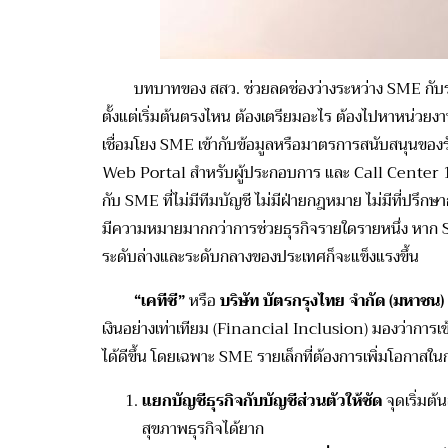
บทบาทของ สสว. ช่วยลดช่องว่างระหว่าง SME กับระบบ
ตั้งแต่เริ่มต้นตรงไหน ต้องเตรียมอะไร ต้องไปหาหน่วยงา
เชื่อมโยง SME เข้ากับข้อมูลหรือมาตรการสนั
บสนุนของรั
Web Portal สำหรับผู้ประกอบการ และ Call Center 1301 
กับ SME ที่ไม่มีทีมบัญชี ไม่มีฝ่ายกฎหมาย ไม่มีที่ปรึก
มีความหมายมากกว่าการช่
วยธุรกิจรายใดรายหนึ่ง หาก 
ระดับล่างและระดั
บกลางของประเทศก็จะแข็งแรงขึ้น
“เคทีซี”
หรือ
บริษัท บัตรกรุงไทย จำกัด (มหาชน)
เงินอย่างเท่าเทียม (
Financial Inclusion) มองว่าการเข้าถึ
ได้ดีขึ้น โดยเฉพาะ SME รายเล็กที่ต้องการเพิ่
มโอกาสในกา
แยกบัญชีธุรกิจกับบัญชีส่วนตั
วให้ชัด
จุดเริ่มต้น
สุขภาพธุ
รกิจได้ยาก