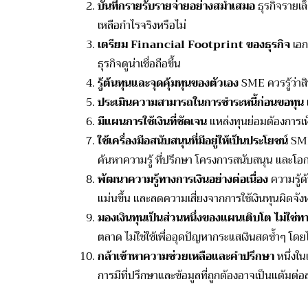
บันทึกรายรับรายจ่ายอย่างสม่ำ
เสมอ
ธุรกิจรายเล็
เหลือกำไรจริงหรือไม่
เตรียม Financial Footprint ของธุรกิจ
เอก
ธุรกิจดูน่าเชื่อถือขึ้น
รู้ต้นทุนและจุดคุ้มทุนของตั
วเอง
SME ควรรู้ว่าสิ
ประเมินความสามารถในการชำระหนี้
ก่อนขอทุน
มีแผนการใช้เงินที่ชัดเจน
แหล่
งทุนย่อมต้องการเห็
ใช้เครื่องมือสนับสนุนที่มีอยู่
ให้เป็นประโยชน์
SME 
ค้นหาความรู้ ที่ปรึกษา โครงการสนับสนุน และโอก
พัฒนาความรู้ทางการเงินอย่างต่
อเนื่อง
ความรู้ด
แม่นขึ้น และลดความเสี่ยงจากการใช้เงินทุ
นผิดจัง
มองเงินทุนเป็นส่วนหนึ่
งของแผนเติบโต ไม่ใช่ทาง
ตลาด ไม่ใช่ใช้เพื่ออุดปัญหากระแสเงิ
นสดซ้ำๆ โดยไ
กล้าเข้าหาความช่วยเหลื
อและคำปรึกษา
หนึ่งใน
การมีที่ปรึกษาและข้อมูลที่
ถูกต้องอาจเป็นแต้มต่อ