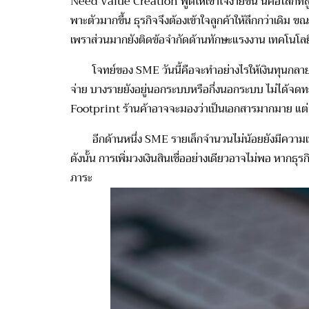
Need Value Creation พูดให้เข้าใจง่ายขึ้น นี่คือโลกที่
พาะตั
วมากขึ้น ธุรกิจจึงต้องเข้าใจลูกค้าให้ลึ
กกว่าเดิม ขณ
เพราส่วนมากยังติดข้อจำกัดด้
านทักษะแรงงาน เทคโนโลย
โจทย์ของ SME วันนี้คือจะทำอย่างไรให้เงินทุ
นกลายเ
จ่าย บางรายยังอยู่นอกระบบหรือกึ่
งนอกระบบ ไม่ได้จดทะเบ
Footprint ร้านค้าอาจจะมองว่าเป็
นเอกสารมากมาย แต่ส
อีกด้านหนึ่ง SME รายเล็กจำนวนไม่น้อยยังมี
ความเ
ดังนั้น การเพิ่มวงเงินสินเชื่ออย่างเดี
ยวอาจไม่พอ หากธุรกิจ
ภาระ