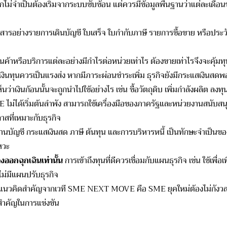
กไม่จำเป็นต้
องเริ่มจากระบบซับซ้อน แต่ควรมีข้อมูลพื้นฐานว่าแต่
ละเดือนข
สารอย่างรายการเดิ
นบัญชี ใบเสร็จ ใบกำกับภาษี รายการซื้อขาย หรือประวั
นค้าหรือบริการแต่
ละอย่างมีกำไรต่อหน่วยเท่าไร ต้องขายเท่าไรจึงจะคุ้ม
เงินทุนควรเป็นแรงส่ง หากมีภาระผ่อนชำระเพิ่ม ธุรกิจยังมีกระแสเงินสดพ
นว่าเงินก้
อนนั้นจะถูกนำไปใช้อย่างไร เช่น ซื้อวัตถุดิบ เพิ่มกำลังผลิต 
ไม่ได้เริ่มต้นลำพัง สามารถใช้เครื่องมือของภาครั
ฐและหน่วยงานสนับสน
าสที่เหมาะกับธุรกิจ
้านบัญชี กระแสเงินสด ภาษี ต้นทุน และการบริหารหนี้ เป็นทักษะจำเป็นขอ
หวะ
ออกฉุกเฉินเท่านั้น
การเข้าถึงทุนที่ดีควรเชื่อมกั
บแผนธุรกิจ เช่น ใช้เพื่
ม่มีแผนปรับธุรกิจ
แนวคิดสำคั
ญจากเวที SME NEXT MOVE คือ SME ยุคใหม่ต้องไม่กังวลที่จ
สำคั
ญในการแข่งขัน