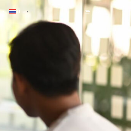
Thai
▼