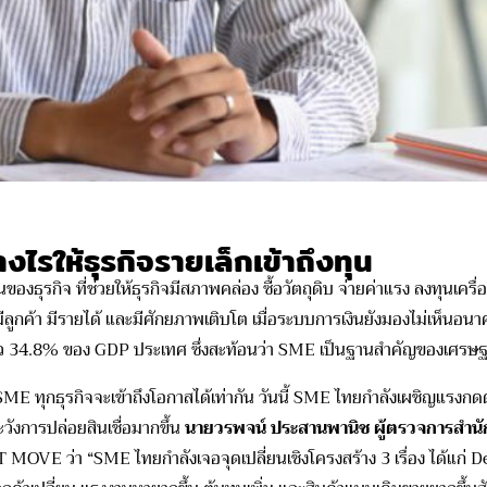
ไรให้ธุรกิจรายเล็กเข้าถึงทุน
นของธุรกิจ ที่ช่วยให้ธุรกิจมีสภาพคล่อง ซื้อวัตถุดิบ จ่ายค่าแรง ลงทุนเคร
มีลูกค้า มีรายได้ และมีศักยภาพเติบโต เมื่อระบบการเงินยังมองไม่เห็
นอนาค
ว 34.8% ของ GDP ประเทศ ซึ่งสะท้อนว่า SME เป็นฐานสำคัญของเศรษฐกิจ
ME ทุกธุรกิจจะเข้าถึงโอกาสได้เท่
ากัน วันนี้ SME ไทยกำลังเผชิญแรงกด
วั
งการปล่อยสินเชื่อมากขึ้น
นายวรพจน์ ประสานพานิช ผู้ตรวจการสำนัก
MOVE ว่า “SME ไทยกำลังเจอจุดเปลี่ยนเชิ
งโครงสร้าง 3 เรื่อง ได้