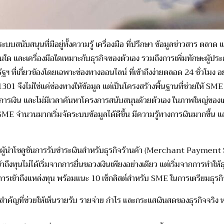
สนับสนุนที่มีอยู่ทั้
งความรู้ เครื่องมือ ที่ปรึกษา ข้อมูลข่าวสาร ตลา
นใด และเครื่องมือใดเหมาะกับธุรกิ
จของตัวเอง รวมถึงการเพิ่มทักษะผู้
ประ
ฐฯ ที่เกี่ยวข้องโดยเฉพาะช่
องทางออนไลน์ ที่เข้าถึงง่ายตลอด 24 ชั่ว
จึงไม่ใช่แค่ช่องทางให้ข้อมูล แต่เป็นโครงสร้างพื้นฐานที่ช่
วยให้ SME เ
ษาการเงิน และไม่มีเวลาค้นหาโครงการสนั
บสนุนด้วยตัวเอง ในภาพใหญ่ของเศรษ
SME จำนวนมากเริ่มจัดระบบข้อมูลได้
ดีขึ้น มีความรู้ทางการเงินมากขึ้น
ผู้นำโซลูชันการรั
บชำระเงินสำหรับธุรกิจร้านค้า (
Merchant Payment Solu
งทุนไม่ได้เริ่
มจากการยื่นขอวงเงินเพียงอย่
างเดียว แต่เริ่มจากการทำให้ธุ
รเข้าถึงแหล่งทุน พร้อมแนะ 10 เช็กลิสต์สำหรับ SME ในการเตรียมธุรกิ
สำคัญที่ช่
วยให้เห็นรายรับ รายจ่าย กำไร และกระแสเงินสดของธุรกิจจริง ห