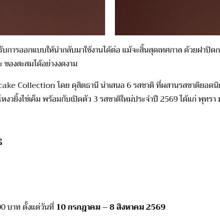
ด้รับการออกแบบให้
นำกลับมาใช้งานได้ต่อ
แม้
จะ
สิ้นสุดเทศกาล
ด้วยฝาปิดก
ะ
ของสะส
ม
ได้อย่างงดงา
ม
cake
Collection
โดย ดุสิตธานี
นำเสนอ 6 รสชาติ
ที่ผสานรสชาติยอดนิย
ะโหง
วยิ้ง
ไข่เค็ม
พร้อมกับเปิดตัว
3
รสชาติใหม่ประจำปี
2569
ได้แก่
พุทรา
ิ
900 บาท ตั้งแต่วันที่
10 กรกฎาคม – 8 สิงหาคม 2569