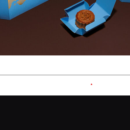
e published.
Required fields are marked
*