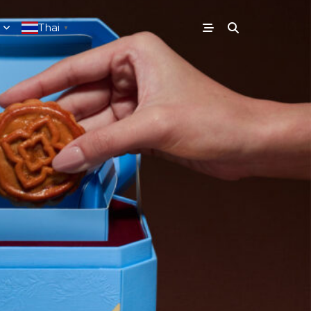
Thai
▼