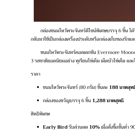
กล่อง
ขนมไหว้พระจันทร์
ดีไซน์พิเศษบรรจุ 6 ชิ้น ไ
กลับมาใช้เป็นกล่องเครื่องประดับหรือกล่องเก็บของรักแล
ขนมไหว้พระจันทร์คอ
ลเ
ลกชัน
Evermore
Moon
3 รสชาติยอดนิยมอย่าง
ทุเรียนไข่เค็ม เม็ดบัวไข่เค็ม แล
ราคา
ขนมไหว้พระจันทร์ (80 กรัม) ชิ้นละ
188 บาทสุทธ
กล่องของขวัญบรรจุ 6 ชิ้น
1,288 บาทสุทธิ
สิทธิพิเศษ
Early Bird
รับส่วนลด
10%
เมื่อสั่งซื้อขั้นต่ำ 