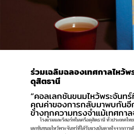
ร่วมเฉลิมฉลองเทศกาลไหว้พ
ดุสิตธานี
“คอลเลกชันขนมไหว้พระจันทร์
คุณค่าของการกลับมาพบกันอีกค
ข้างทุกความทรงจำแม้เทศกาลจ
โรงแรมและรีสอร์ทในเครือดุสิต
ธานี
ทั่วประเทศไทย
เ
ลกชันขนมไหว้พระจันทร์ที่ได้รับแรงบันดาลใจจากการเด