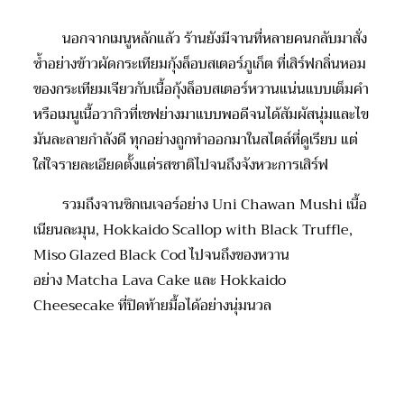
นอกจากเมนูหลักแล้ว ร้านยังมีจานที่หลายคนกลับมาสั่ง
ซ้ำอย่างข้าวผัดกระเทียมกุ้ง
ล็
อบส
เต
อร์ภูเก็ต ที่เสิร์ฟกลิ่นหอม
ของกระเทียมเจียวกับเนื้อกุ้ง
ล็
อบส
เต
อร
์ห
วานแน่นแบบเต็มคำ
หรือเมนูเนื้อวาก
ิว
ที่เชฟย่างมาแบบพอดีจนได้สัมผัสนุ่มและไข
มันละลายกำลังดี ทุกอย่างถูกทำออกมาในสไตล์ที่ดูเรียบ แต่
ใส่ใจรายละเอียดตั้งแต่รสชาติไปจนถึงจังหวะการเสิร์ฟ
รวมถึงจานซิก
เนเจอร์
อย่าง
Uni Chawan Mushi
เนื้อ
เนียนละมุน
, Hokkaido Scallop with Black Truffle,
Miso Glazed Black Cod
ไปจนถึงของหวาน
อย่าง
Matcha Lava Cake
และ
Hokkaido
Cheesecake
ที่ปิดท้ายมื้อได้อย่างนุ่มนวล