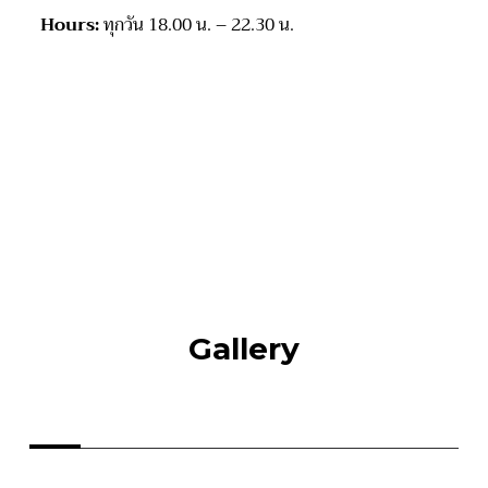
Hours:
ทุกวัน
18
.
00
น.
– 22
.
30
น.
Gallery
LEAVE A REPLY
Your email address will not be published.
Required