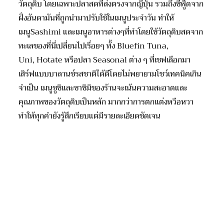
วัตถุดิบ โดยเฉพาะปลาสดที่ส่งตรงจากญี่ปุ่น รวมถึงซีฟู้ดจาก
ฝั่งอันดามันที่ถูกนำมาปรับใช้ในเมนูประจำวัน
ทำให้
เมนู
Sashimi
และเมนูอาหารต่างๆที่ทำโดยใช้วั
ตถุดิบสดจาก
ทะเลของที่นี่เปลี่
ยนไปเรื่อยๆ
ทั้ง
Bluefin Tuna,
Uni,
Hotate
หรือปลา
Seasonal
ต่าง ๆ ที่เชฟเลือกมา
เสิร์ฟแบบบาลาน
ซ์
รสชาติได้ดีโดยไม่พยายามโชว์เทคนิคเกิน
จำเป็น เมนู
ซูชิแ
ละซาชิม
ิข
องร้านจะเน้นความสะอาดและ
คุณภาพของวัตถุดิบเป็นหลัก มากกว่าการตกแต่งหวือหวา
ทำให้ทุกคำยังรู้สึกเรียบแต่มีรายละเอียดชัดเจน