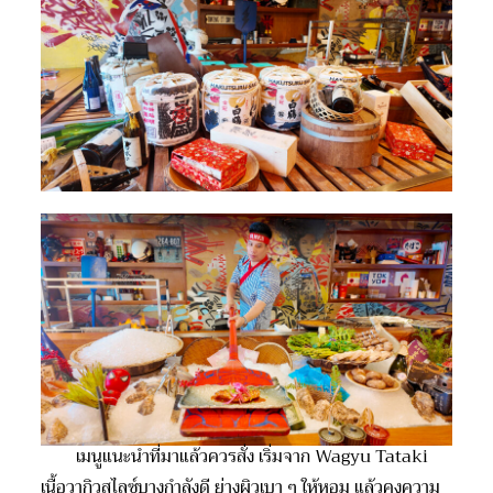
เมนูแนะนำที่มาแล้วควรสั่ง เริ่มจาก Wagyu Tataki
เนื้อวากิวสไลซ์บางกำลังดี ย่างผิวเบา ๆ ให้หอม แล้วคงความ