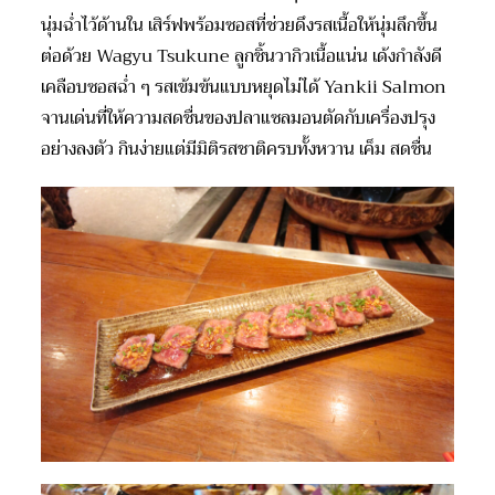
นุ่มฉ่ำไว้ด้านใน เสิร์ฟพร้อมซอสที่ช่วยดึงรสเนื้อให้นุ่มลึกขึ้น
ต่อด้วย Wagyu Tsukune ลูกชิ้นวากิวเนื้อแน่น เด้งกำลังดี
เคลือบซอสฉ่ำ ๆ รสเข้มข้นแบบหยุดไม่ได้ Yankii Salmon
จานเด่นที่ให้ความสดชื่นของปลาแซลมอนตัดกับเครื่องปรุง
อย่างลงตัว กินง่ายแต่มีมิติรสชาติครบทั้งหวาน เค็ม สดชื่น