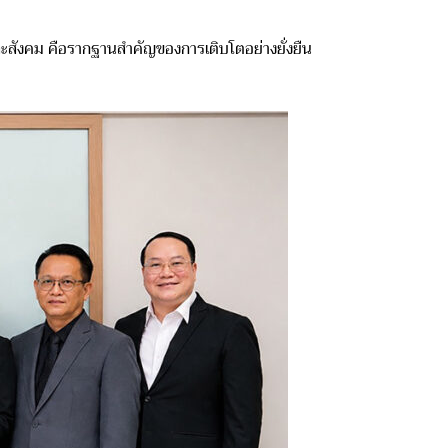
มและสังคม คือรากฐานสำคัญของการเติบโตอย่างยั่งยืน