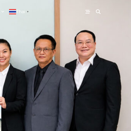
Thai
▼