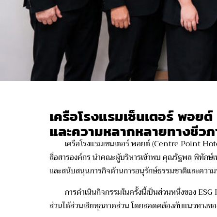
เครือโรงแรมเซ็นเตอร์ พอยต์ 
และความหลากหลายทางชีวภาพกับ
เครือ
โรงแรมเซน
เต
อร์ พอยต์
(
Centre Point Hot
สื่อสารองค์กร
นำคณะผู้บริหาร
เข้าพบ
คุ
ณรัฐพล พิทักษ์
และสนับสนุนภารกิจด้านการอนุรักษ์ธรรมชาติและความหล
การดำเนินกิจกรรมในครั้งนี้เป็นส่วนหนึ่งของ
ESG I
ส่วนได้ส่วนเสียทุกภาคส่วน โดยสอดคล้องกับแนวทางข