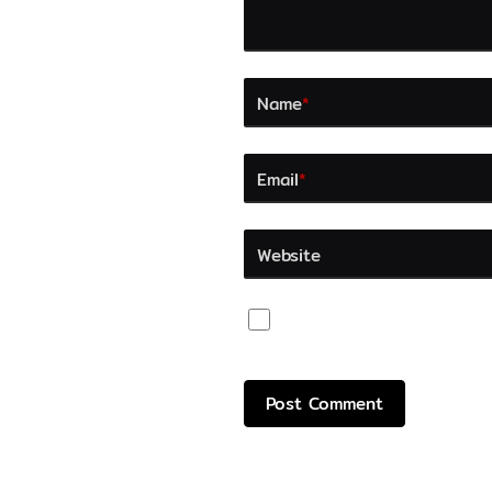
Name
*
Email
*
Website
Save my name, email, an