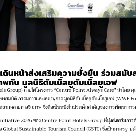
เดินหน้าส่งเสริมความยั่งยืน ร่วมสนับ
 มูลนิธิดับเบิ้ลยูดับเบิ้ลยูเอฟ
els Group
)
ภายใต้โครงการ “
Centre Point Always Care”
นำโดย
คุ
เทพสมบัติ
กรรมการและเลขานุการ
มูลนิธิดับเบิ้ลยูดับเบิ้ลยูเอ
ฟ
(
WWF
Fo
ากหลายทางชีวภาพ ซึ่งถือเป็นหนึ่งในประเด็นสำคัญของการพัฒนาการท่อ
nitiative 2026
ของ
Centre Point Hotels Group
ที่มุ่งส่งเสริมกา
อง
Global Sustainable Tourism Council (GSTC)
ซึ่งเป็นมาตรฐานด้