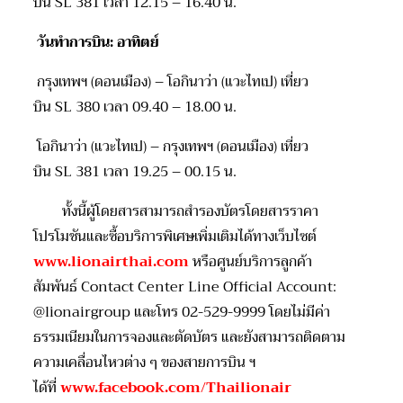
บิน
SL 381
เวลา
12.15 – 16.40
น.
วันทำการบิน: อาทิตย์
กรุงเทพฯ (ดอนเมือง) – โอกินาว่า (แวะไทเป) เที่ยว
บิน
SL 380
เวลา
09.40 – 18.00
น.
โอกินาว่า (แวะไทเป) – กรุงเทพฯ (ดอนเมือง) เที่ยว
บิน
SL 381
เวลา
19.25 – 00.15
น.
ทั้งนี้ผู้โดยสารสามารถสำรองบัตรโดยสารราคา
โปรโมชันและซื้อบริการพิเศษเพิ่มเติมได้ทางเว็บไซต์
www.lionairthai.com
หรือศูนย์บริการลูกค้า
สัมพันธ์
Contact Center Line Official Account:
@lionairgroup
และโทร
02-529-9999
โดยไม่มีค่า
ธรรมเนียมในการจองและตัดบัตร และยังสามารถติดตาม
ความเคลื่อนไหวต่าง ๆ ของสายการบิน ฯ
ได้ที่
www.facebook.com/Thailionair