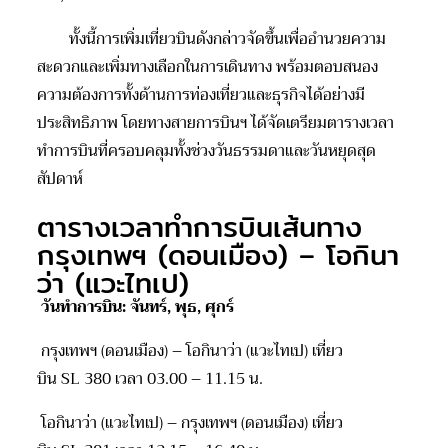
ทั้งนี้การเพิ่มเที่ยวบินดังกล่าวจัดขึ้นเพื่ออำนวยความ
สะดวกและเพิ่มทางเลือกในการเดินทาง
พร้อมตอบสนอง
ความต้องการทั้งด้านการท่องเที่ยวและธุรกิจได้อย่างมี
ประสิทธิภาพ โดยทางสายการบินฯ ได้จัดเตรียมตารางเวลา
ทำการบินที่ครอบคลุมทั้งช่วงวันธรรมดาและวันหยุดสุด
สัปดาห์
ตารางเวลาทำการบินเส้นทาง
กรุงเทพฯ (ดอนเมือง) – โอกินา
ว่า (แวะไทเป)
วันทำการบิน: จันทร์, พุธ, ศุกร์
กรุงเทพฯ (ดอนเมือง) – โอกินาว่า (แวะไทเป) เที่ยว
บิน
SL 380
เวลา
03.00 – 11.15
น.
โอกินาว่า (แวะไทเป) – กรุงเทพฯ (ดอนเมือง) เที่ยว