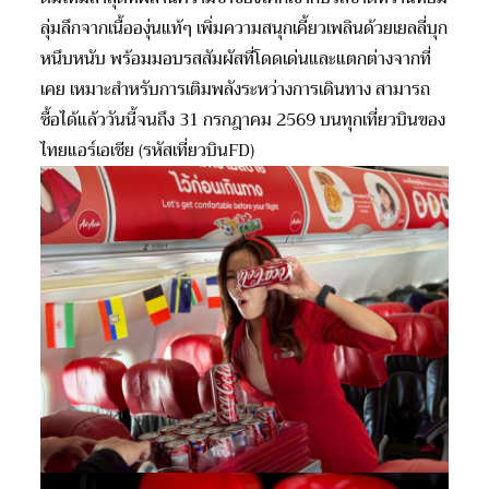
ลุ่มลึกจากเนื้อองุ่นแท้ๆ เพิ่มความสนุกเคี้ยวเพลินด้วยเยลลี่บุก
หนึบหนับ พร้อมมอบรสสัมผัสที่โดดเด่นและแตกต่างจากที่
เคย เหมาะสำหรับการเติมพลังระหว่างการเดินทาง สามารถ
ซื้อได้แล้ววันนี้จนถึง 31 กรกฎาคม 2569 บนทุกเที่ยวบินของ
ไทยแอร์เอเชีย (รหัสเที่ยวบินFD)