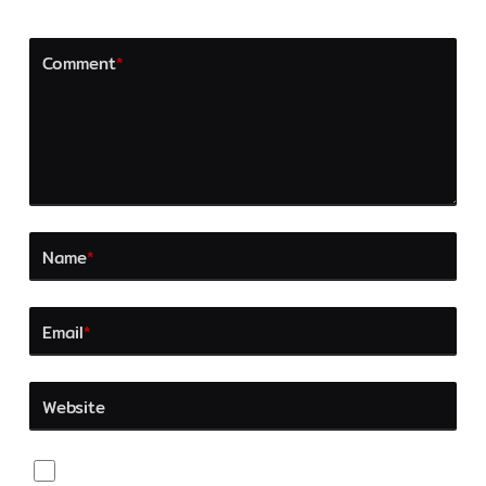
Comment
*
Name
*
Email
*
Website