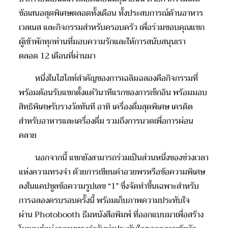
ข้อเสนอสุดพิเศษ
ตลอดทั้ง
เดือน ทั้งประสบการณ์ด้านอาหาร
เวล
เนส
และ
กิจกรรมสำหรับครอบครัว
เพื่อร่วมขอบคุณแขก
ผู้เข้าพักทุกท่านที่
มอบความรักและ
ให้การสนับสนุน
เรา
ตลอด
12
เดือนที่ผ่านมา
หนึ่งใน
ไฮ
ไลท์
สำคัญของการเฉลิมฉลองคือกิจกรรมที่
พร้อมต้อนรับแขกตั้งแต่วินาทีแรกของการเช็กอิน
พร้อม
มอบ
สิทธิพิเศษ
รับรางวัลทันที อาทิ เครื่องดื่มสุดพิเศษ เครดิต
สำหรับอาหารและเครื่องดื่ม รวมถึงการนวดเพื่อการผ่อน
คลาย
นอกจากนี้ แขกยังสามารถร่วมเป็นส่วนหนึ่งของช่วงเวลา
แห่งความทรงจำ ด้วยการเขียนคำอวยพรหรือข้อความพิเศษ
ลงในแคปซูลข้อความรูปเลข “
1”
ซึ่งจัดทำขึ้นเฉพาะสำหรับ
การฉลองครบรอบครั้งนี้ พร้อมเก็บภาพความประทับใจ
ผ่าน
Photobooth
ธีมหนังสือพิมพ์
ที่ออกแบบมาเพื่อสร้าง