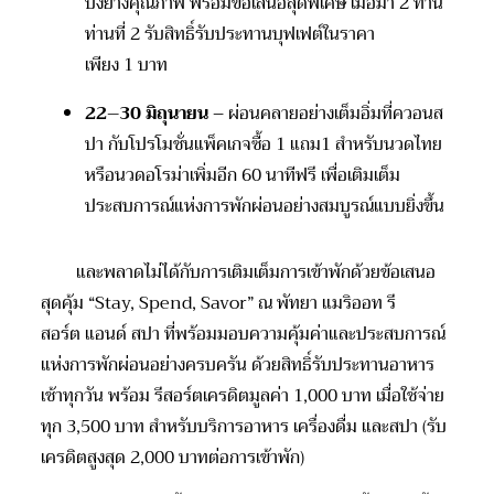
ปิ้งย่างคุณภาพ พร้อมข้อเสนอสุดพิเศษ เมื่อมา
2
ท่าน
ท่านที่
2
รับสิทธิ์รับประทานบุฟเฟต์ในราคา
เพียง
1
บาท
22–30
มิถุนายน
– ผ่อนคลายอย่างเต็มอิ่มที่
ควอนส
ปา
กับโปรโมชั่นแพ็คเกจซื้อ
1
แถม
1
สำหรับ
นวดไทย
หรือนวดอโรม่าเพิ่มอีก
60
นาทีฟรี
เพื่อเติมเต็ม
ประสบการณ์แห่งการพักผ่อนอย่างสมบูรณ์แบบยิ่งขึ้น
และ
พลาดไม่ได้กับการเติมเต็มการเข้าพักด้วยข้อเสนอ
สุดคุ้ม
“Stay, Spend, Savor”
ณ พัทยา แมริออท รี
สอร
์ต
แอนด์ สปา ที่พร้อมมอบความคุ้มค่าและประสบการณ์
แห่งการพักผ่อนอย่างครบครัน ด้วยสิทธิ์รับประทานอาหาร
เช้าทุกวัน พร้อม
รีสอร
์ต
เครดิตมูลค่า
1,000
บาท
เมื่อใช้จ่าย
ทุก
3,500
บาท
สำหรับบริการอาหาร เครื่องดื่ม และสปา (รับ
เครดิตสูงสุด
2,000
บาทต่อการเข้าพัก
)