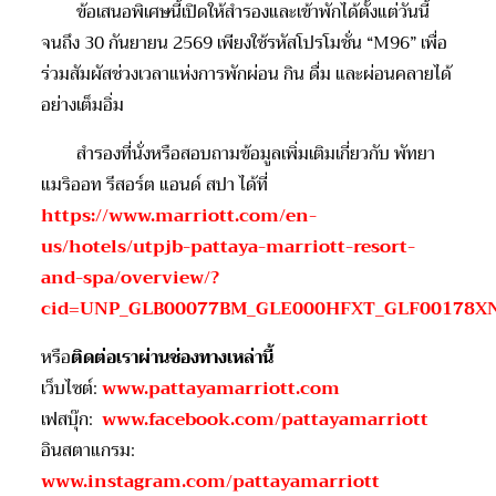
ข้อเสนอพิเศษนี้เปิดให้สำรองและเข้าพักได้ตั้งแต่วันนี้
จนถึง
30
กันยายน
2569
เพียงใช้รหัสโปรโมชั่น
“M96”
เพื่อ
ร่วมสัมผัสช่วงเวลาแห่งการพักผ่อน กิน ดื่ม และผ่อนคลายได้
อย่างเต็มอิ่ม
สำรองที่นั่งหรือสอบถามข้อมูลเพิ่มเติม
เกี่ยวกับ
พัทยา
แมริออท รีสอร
์ต
แอนด์ สปา
ได้ที่
https://www.marriott.com/en-
us/hotels/utpjb-pattaya-marriott-resort-
and-spa/overview/?
cid=UNP_GLB00077BM_GLE000HFXT_GLF00178X
หรือ
ติดต่อเราผ่านช่องทางเหล่านี้
เว็บไซต์
:
www.pattayamarriott.com
เฟสบุ๊ก
:
www.facebook.com/pattayamarriott
อินสตาแกรม
:
www.instagram.com/pattayamarriott