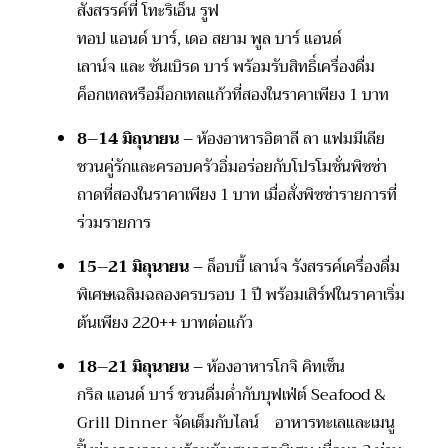
สังสรรค์ที่ โทะริเอ็น รูฟ
ทอป แอนด์ บาร์,
เดอ สยาม พูล บาร์ แอนด์
เลาน์จ และ ซันเบิรด บาร์
พร้อมรับสิทธิ์เครื่องดื่ม
ค็อกเทลหรือม็อกเทลแก้วที่สองในราคาเพียง
1
บาท
8–14
มิถุนายน
– ห้องอาหารอิตาลี ลา แฟมมีเลีย
ชวนคู่รักและครอบครัวอิ่มอร่อยกับโปรโมชั่นพิซซ่า
ถาดที่สองในราคาเพียง
1
บาท
เมื่อสั่งพิซซ่ารายการที่
ร่วมรายการ
15–21
มิถุนายน
– ล็อบบี้ เลาน์จ รังสรรค์เครื่องดื่ม
พิเศษเฉลิมฉลองครบรอบ
1
ปี พร้อมเสิร์ฟในราคาเริ่ม
ต้นเพียง
220++
บาทต่อแก้ว
18–21
มิถุนายน
– ห้องอาหารโกจิ คิทเซ็น
กริล แอนด์ บาร์ ชวนดื่มด่ำกับบุฟเฟ่ต์
Seafood &
Grill Dinner
จัดเต็มกับไลน์ อาหารทะเลและเมนู