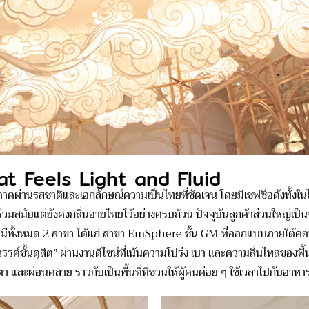
at Feels Light and Fluid
านรสชาติและเอกลักษณ์ความเป็นไทยที่ชัดเจน โดยมีเชฟชื่อดังทั้งใน
ร่วมสมัยแต่ยังคงกลิ่นอายไทยไว้อย่างครบถ้วน ปัจจุบันลูกค้าส่วนใหญ่เป็น
 มีทั้งหมด 2 สาขา ได้แก่ สาขา EmSphere ชั้น GM ที่ออกแบบภายใต้คอนเซป
รค์ชั้นดุสิต” ผ่านงานดีไซน์ที่เน้นความโปร่ง เบา และความลื่นไหลของพื้
และผ่อนคลาย ราวกับเป็นพื้นที่ที่ชวนให้ผู้คนค่อย ๆ ใช้เวลาไปกับอาหาร