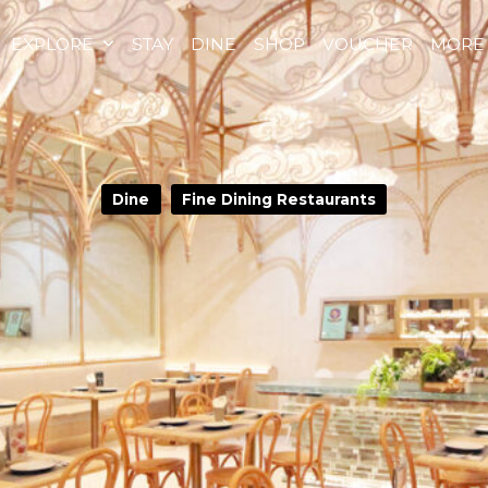
EXPLORE
STAY
DINE
SHOP
VOUCHER
MORE
Dine
Fine Dining Restaurants