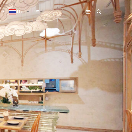
Thai
▼