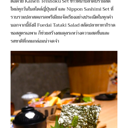
ต่อด้วย Kaisen Teishoku Set ข้าวหน้าปลาดิบรวมสด
ใหม่ทุกวันในสไตล์ญี่ปุ่นแท้ และ Nippon Sashimi Set ที่
รวบรวมปลาสดเกรดพรีเมียมจัดเรียงอย่างประณีตในทุกคำ
นอกจากนี้ยังมี Fuedai Tataki Salad สลัดปลาทาทากิราด
ซอสสูตรเฉพาะ ก็ช่วยสร้างสมดุลระหว่างความสดชื่นและ
รสชาติที่กลมกล่อมน่าจดจำ