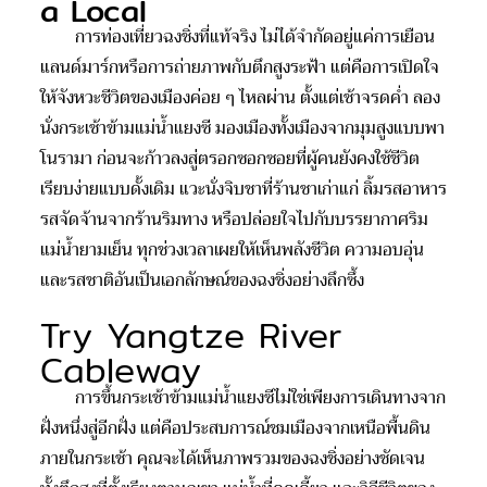
a Local
การท่องเที่ยวฉงชิ่งที่แท้จริง ไม่ได้จำกัดอยู่แค่การเยือน
แลนด์มาร์กหรือการถ่ายภาพกับตึกสูงระฟ้า แต่คือการเปิดใจ
ให้จังหวะชีวิตของเมืองค่อย ๆ ไหลผ่าน ตั้งแต่เช้าจรดค่ำ ลอง
นั่งกระเช้าข้ามแม่น้ำแยงซี มองเมืองทั้งเมืองจากมุมสูงแบบพา
โนรามา ก่อนจะก้าวลงสู่ตรอกซอกซอยที่ผู้คนยังคงใช้ชีวิต
เรียบง่ายแบบดั้งเดิม แวะนั่งจิบชาที่ร้านชาเก่าแก่ ลิ้มรสอาหาร
รสจัดจ้านจากร้านริมทาง หรือปล่อยใจไปกับบรรยากาศริม
แม่น้ำยามเย็น ทุกช่วงเวลาเผยให้เห็นพลังชีวิต ความอบอุ่น
และรสชาติอันเป็นเอกลักษณ์ของฉงชิ่งอย่างลึกซึ้ง
Try Yangtze River
Cableway
การขึ้นกระเช้าข้ามแม่น้ำแยงซีไม่ใช่เพียงการเดินทางจาก
ฝั่งหนึ่งสู่อีกฝั่ง แต่คือประสบการณ์ชมเมืองจากเหนือพื้นดิน
ภายในกระเช้า คุณจะได้เห็นภาพรวมของฉงชิ่งอย่างชัดเจน