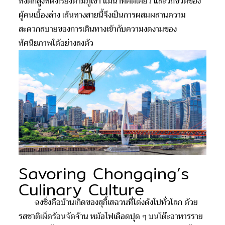
ทั้งตึกสูงที่ตั้งเรียงตามภูเขา แม่น้ำที่คดเคี้ยว และวิถีชีวิตของ
ผู้คนเบื้องล่าง เส้นทางสายนี้จึงเป็นการผสมผสานความ
สะดวกสบายของการเดินทางเข้ากับความงดงามของ
ทัศนียภาพได้อย่างลงตัว
Savoring Chongqing’s
Culinary Culture
ฉงชิ่งคือบ้านเกิดของสุกี้เสฉวนที่โด่งดังไปทั่วโลก ด้วย
รสชาติเผ็ดร้อนจัดจ้าน หม้อไฟเดือดปุด ๆ บนโต๊ะอาหารราย