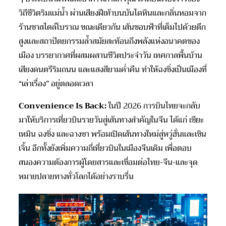
วิถีชีวิตริมแม่น้ำ ผ่านเสียงฝีเท้าบนบันไดหินและกลิ่นหอมจาก
ร้านชาสไตล์โบราณ ขณะเดียวกัน เส้นขอบฟ้าที่เต็มไปด้วยตึก
สูงและสถาปัตยกรรมล้ำสมัยสะท้อนถึงพลังแห่งอนาคตของ
เมือง บรรยากาศที่ผสมผสานชีวิตประจำวัน เทศกาลพื้นบ้าน
เสียงดนตรีริมถนน และแสงสียามค่ำคืน ทำให้ฉงชิ่งเป็นเมืองที่
“เล่าเรื่อง” อยู่ตลอดเวลา
Convenience Is Back:
ในปี 2026 การบินไทยจะกลับ
มาให้บริการเที่ยวบินรายวันสู่เส้นทางสำคัญในจีน ได้แก่ เซียะ
เหมิน ฉงชิ่ง และฉางซา พร้อมเปิดเส้นทางใหม่สู่หวู่ฮั่นและเซิน
เจิ้น อีกทั้งยังเพิ่มความถี่เที่ยวบินในเมืองจีนเดิม เพื่อตอบ
สนองความต้องการผู้โดยสารและเชื่อมต่อไทย-จีน-และจุด
หมายปลายทางทั่วโลกได้อย่างราบรื่น