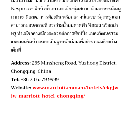
โนรามา สิ่งอำนวยความสะดวกครบครัน เช่น เครื่องชงกาแฟ
Nespresso ฝักบัวน้ำตก และเตียงนุ่มสบาย ด้านอาหารมีเมนู
นานาชาติและอาหารท้องถิ่น พร้อมเลาจน์และบาร์สุดหรู แขก
สามารถผ่อนคลายที่ สระว่ายน้ำบนดาดฟ้า ฟิตเนส หรือสปา
หรู ทำเลใจกลางเมืองสะดวกต่อการช้อปปิ้ง แหล่งวัฒนธรรม
และถนนริมน้ำ เหมาะเป็นฐานพักผ่อนเพื่อสำรวจฉงชิ่งอย่าง
เต็มที่
Address:
235 Minsheng Road, Yuzhong District,
Chongqing, China
Tel:
+86 23 6379 9999
Website:
www.marriott.com.cn/hotels/ckgjw-
jw-marriott-hotel-chongqing/