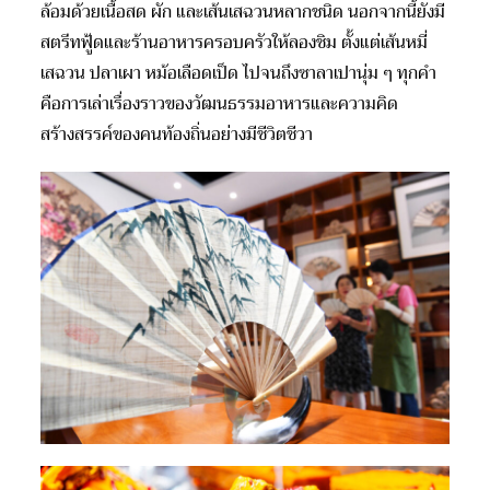
ล้อมด้วยเนื้อสด ผัก และเส้นเสฉวนหลากชนิด นอกจากนี้ยังมี
สตรีทฟู้ดและร้านอาหารครอบครัวให้ลองชิม ตั้งแต่เส้นหมี่
เสฉวน ปลาเผา หม้อเลือดเป็ด ไปจนถึงซาลาเปานุ่ม ๆ ทุกคำ
คือการเล่าเรื่องราวของวัฒนธรรมอาหารและความคิด
สร้างสรรค์ของคนท้องถิ่นอย่างมีชีวิตชีวา