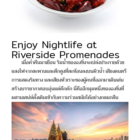
Enjoy Nightlife at
Riverside Promenades
เมื่อค่ำคืนมาเยือน ริมน้ำของฉงชิ่งจะเปล่งประกายด้วย
แสงไฟจากสะพานและตึกสูงที่สะท้อนลงบนผิวน้ำ เสียงดนตรี
การแสดงริมทาง และเสียงหัวเราะของผู้คนที่ออกมาเดินเล่น
สร้างบรรยากาศอบอุ่นแต่คึกคัก นี่คืออีกมุมหนึ่งของฉงชิ่งที่
ผสานเสน่ห์ดั้งเดิมเข้ากับความร่วมสมัยได้อย่างกลมกลืน