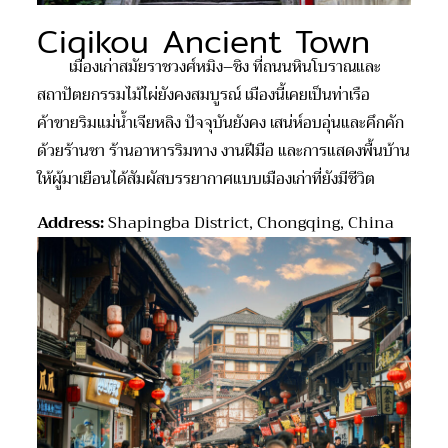
Ciqikou Ancient Town
เมืองเก่าสมัยราชวงศ์หมิง–ชิง ที่ถนนหินโบราณและ
สถาปัตยกรรมไม้ไผ่ยังคงสมบูรณ์ เมืองนี้เคยเป็นท่าเรือ
ค้าขายริมแม่น้ำเจียหลิง ปัจจุบันยังคง เสน่ห์อบอุ่นและคึกคัก
ด้วยร้านชา ร้านอาหารริมทาง งานฝีมือ และการแสดงพื้นบ้าน
ให้ผู้มาเยือนได้สัมผัสบรรยากาศแบบเมืองเก่าที่ยังมีชีวิต
Address:
Shapingba District, Chongqing, China