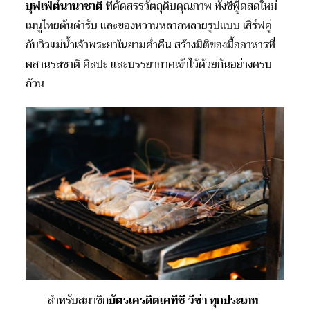
บุฟเฟ่ต์นานาชาติ
ที่คัดสรรวัตถุดิบคุณภาพ ทั้งซีฟู้ดสดใหม่
เมนูไทยต้นตำรับ และของหวานหลากหลายรูปแบบ เสิร์ฟคู่
กับวิวแม่น้ำเจ้าพระยาในยามค่ำคืน สร้างมิติของมื้ออาหารที่
ผสานรสชาติ ศิลปะ และบรรยากาศเข้าไว้ด้วยกันอย่างครบ
ถ้วน
สำหรับสมาชิก
บัตรเครดิตเคทีซี วีซ่า ทุกประเภท