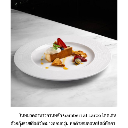
ในหมวดอาหารจานหลัก Gamberi al Lardo โดดเด่น
ด้วยกุ้งลายเสือตัวโตย่างหอมกรุ่น ห่อด้วยเบคอนสไตล์ทัสคา