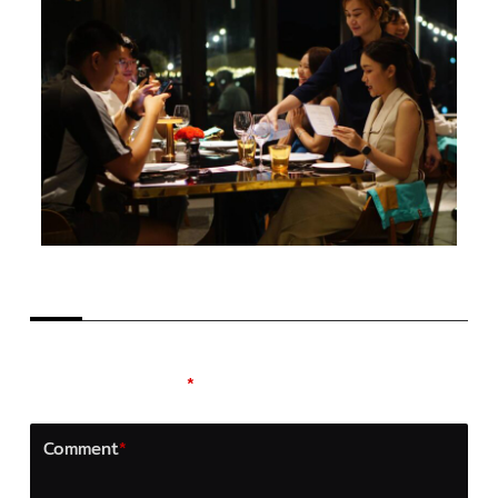
LEAVE A REPLY
Your email address will not be published.
Required
fields are marked
*
Comment
*