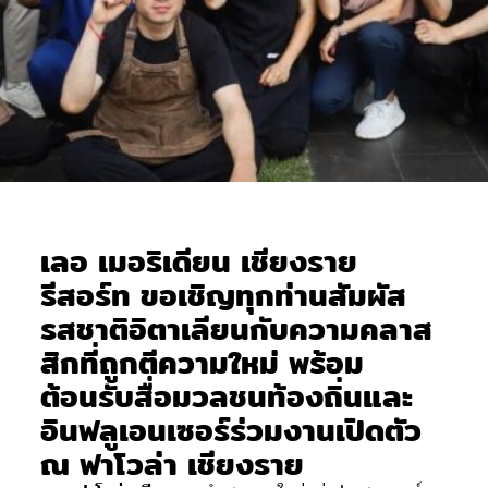
เลอ เมอริเดียน เชียงราย
รีสอร์ท ขอเชิญทุกท่านสัมผัส
รสชาติอิตาเลียนกับความคลาส
สิกที่ถูกตีความใหม่ พร้อม
ต้อนรับสื่อมวลชนท้องถิ่นและ
อินฟลูเอนเซอร์ร่วมงานเปิดตัว
ณ ฟาโวล่า เชียงราย