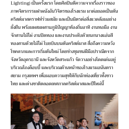
Lighting) เป็นครั้งแรก โดยศิลปินตีความจากเรื่องราวของ
ภาพจิตรกรรมฝาผนังอันวิจิตรของโรงแรม มาต่อยอดเป็นต้น
คริสต์มาสคราฟท์ร่วมสมัย และเป็นมิตรต่อสิ่งแวดล้อมอย่าง
ยั่งยืน พร้อมผสมผสานภูมิปัญญาท้องถิ่นอาทิ งานทอมือ งาน
จักสานไม้ไผ่ งานปิดทอง และงานประดับด้วยนกนางแอ่นสี
ทองสานด้วยไม้ไผ่ โบยบินบนต้นคริสต์มาส สื่อถึงความหวัง
โชคลาภและการเริ่มต้นใหม่ โดยช่างชุมชนฝีมือปราณีตจาก
จังหวัดอุดรธานี และจังหวัดสระแก้ว จัดวางอย่างโดดเด่นอยู่
บริเวณโถงล็อบบี้ และบริเวณด้านหน้าของโรงแรมอนันตรา
สยาม กรุงเทพฯ เพื่อมอบความสุขให้กับนักท่องเที่ยวทั้งชาว
ไทย และต่างชาติตลอดเทศกาลคริสต์มาสและปีใหม่นี้