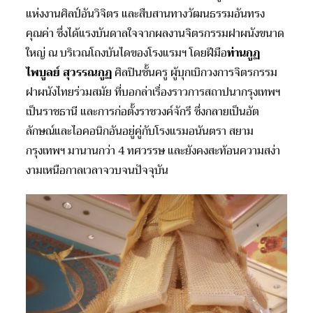
แห่งงานศิลป์อันวิจิตร และสืบสานทางวัฒนธรรมอันทรง
คุณค่า ซึ่งได้แรงบันดาลใจจากผลงานจิตรกรรมฝาผนังขนาด
ใหญ่ ณ บริเวณโถงบันไดของโรงแรมฯ โดยฝีมือ
ท่านกูฏ
ไพบูลย์ สุวรรณกูฏ
ศิลปินชั้นครู ผู้บุกเบิกวงการจิตรกรรม
ฝาผนังไทยร่วมสมัย ที่บอกล่าเรื่องราวการสถาปนากรุงเทพฯ
เป็นราชธานี และการก่อตั้งราชวงค์จักรี ซึ่งกลายเป็นอัต
ลักษณ์และไอคอนิกอันอยู่คู่กับโรงแรมอนันตรา สยาม
กรุงเทพฯ มานานกว่า 4 ทศวรรษ และยังคงสะท้อนความสง่า
งามเหนือกาลเวลาจวบจนปัจจุบัน