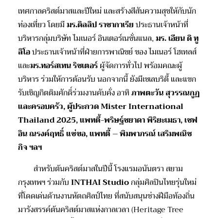
เทศกาลคริสต์มาสและปีใหม่ และสร้างสีสันความสุขให้กับนัก
ท่องเที่ยว โดยมี
มร.ดิลลิป ราชากาเรีย
ประธานเจ้าหน้าที่
บริหารกลุ่มบริษัท ไมเนอร์ อินเตอร์เนชั่นแนล,
มร. เอียน ดิ ทู
ลิโอ
ประธานเจ้าหน้าที่ฝ่ายการพาณิชย์ ของ ไมเนอร์ โฮเทลส์
และ
มร.ทอร์สเทน ริชเตอร์
ผู้จัดการทั่วไป พร้อมคณะผู้
บริหาร ร่วมให้การต้อนรับ นอกจากนี้ ยังมีเซเลบริตี้ และแขก
รับเชิญกิตติมศักดิ์ร่วมงานคับคั่ง อาทิ
ภาพตะวัน สุวรรณกูฏ
และครอบครัว, ผู้ประกวด
Mister International
Thailand 2025, แพทตี้-พริษฐ์ชยาดา พิริยะเมธา, เชฟ
อิน ณรงค์ฤทธิ์ แซ่ขอ, แพทตี้ – พิมพาภรณ์ เสริมพณิช
กิจ ฯลฯ
สำหรับต้นคริสต์มาสในปีนี้ โรงแรมอนันตรา สยาม
กรุงเทพฯ ร่วมกับ
INTHAI Studio
กลุ่มศิลปินไทยรุ่นใหม่
ที่โดดเด่นด้านงานหัตถศิลป์ไทย ที่สนับสนุนช่างฝีมือท้องถิ่น
มารังสรรค์ต้นคริสต์มาสแห่งกาลเวลา (Heritage Tree