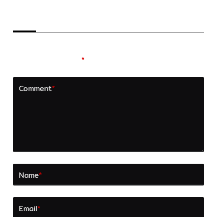
LEAVE A REPLY
Your email address will not be published.
Required
fields are marked
*
Comment
*
Name
*
Email
*