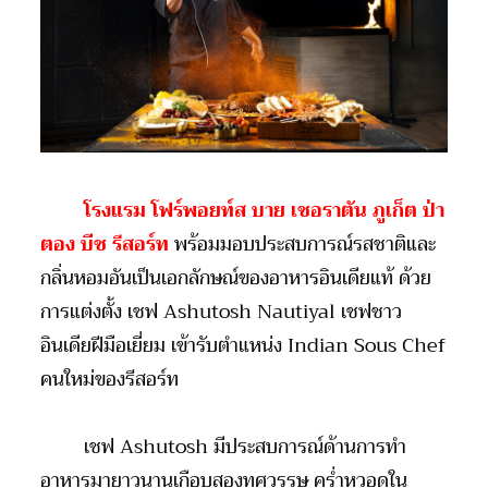
โรงแรม โฟร์พอยท์ส บาย เชอราตัน ภูเก็ต ป่า
ตอง บีช รีสอร์ท
พร้อมมอบประสบการณ์รสชาติและ
กลิ่นหอมอันเป็นเอกลักษณ์ของอาหารอินเดียแท้ ด้วย
การแต่งตั้ง เชฟ Ashutosh Nautiyal เชฟชาว
อินเดียฝีมือเยี่ยม เข้ารับตำแหน่ง Indian Sous Chef
คนใหม่ของรีสอร์ท
เชฟ Ashutosh มีประสบการณ์ด้านการทำ
อาหารมายาวนานเกือบสองทศวรรษ คร่ำหวอดใน