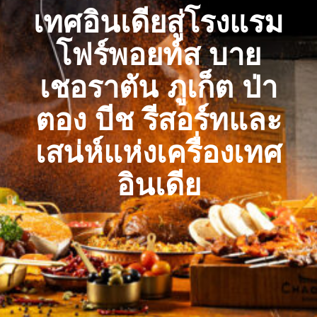
เทศอินเดียสู่โรงแรม
โฟร์พอยท์ส บาย
เชอราตัน ภูเก็ต ป่า
ตอง บีช รีสอร์ทและ
เสน่ห์แห่งเครื่องเทศ
อินเดีย