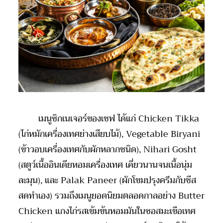
เมนูซิกเนเจอร์ของเชฟ ได้แก่
Chicken Tikka
(
ไก่หมักเครื่องเทศย่างเสียบไม้)
, Vegetable Biryani
(
ข้าวอบเครื่องเทศกับผักหลากชนิด)
, Nihari Gosht
(
สตูว์เนื้ออินเดียหอมเครื่องเทศ เคี่ยวนานจนเนื้อนุ่ม
ละมุน)
,
และ
Palak Paneer (
ผักโขมปรุงครีมกับชีส
สดทำเอง) รวมถึงเมนูยอดนิยมตลอดกาลอย่าง
Butter
Chicken
แกงไก่รสเข้มข้นหอมมันในซอสมะเขือเทศ