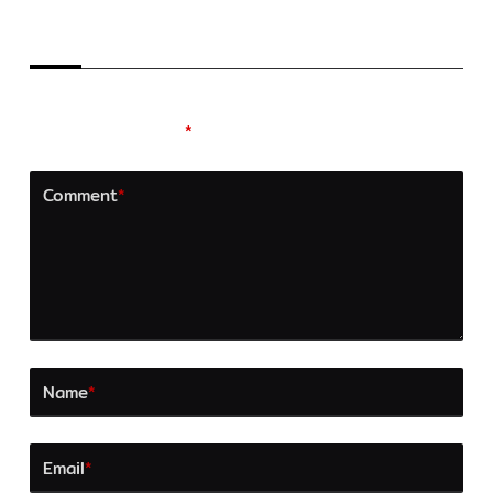
LEAVE A REPLY
Your email address will not be published.
Required
fields are marked
*
Comment
*
Name
*
Email
*