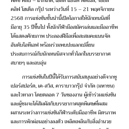
ฟิตซ์ คลับ – แร็กเก็ต, เฮ้ลท์ แอนด์ ฟิตเนส, รอยัล
คลิฟ โฮเต็ล กรุ๊ป ระหว่างวันที่ 15 – 21 พฤศจิกายน
2568 การแข่งขันชั้นนำนี้เปิดโอกาสให้นักเทนนิสที่
มีอายุ 35 ปีขึ้นไป ทั้งนักกีฬามือสมัครเล่นและมืออาชีพ
ได้แสดงศักยภาพ ประลองฝีมือเพื่อสะสมคะแนนจัด
อันดับไอทีเอฟ พร้อมร่วมพบปะแลกเปลี่ยน
ประสบการณ์กับนักเทนนิสจากทั่วโลกในบรรยากาศ
สบายๆ และอบอุ่น
การแข่งขันในปีนี้ได้รับการสนับสนุนอย่างดีจากซู
เปอร์สปอร์ต, เค-สวิส, คาราบาวกรุ๊ป จำกัด (มหาชน)
และไวทาลา โดยตลอด 7 วันของงาน ผู้เข้าร่วมแข่งขัน
และผู้ชมจะได้สัมผัสกับบรรยากาศสุดพิเศษที่ผสม
ผสานระหว่างการแข่งขันกีฬาระดับมืออาชีพ มิตรภาพ
และการพักผ่อนอย่างลงตัว เพลิดเพลินกับสิ่งอำนวย