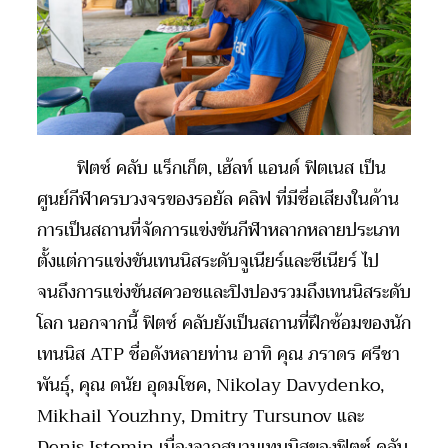
ฟิตซ์ คลับ แร็กเก็ต, เฮ้ลท์ แอนด์ ฟิตเนส เป็น
ศูนย์กีฬาครบวงจรของรอยัล คลิฟ ที่มีชื่อเสียงในด้าน
การเป็นสถานที่จัดการแข่งขันกีฬาหลากหลายประเภท
ตั้งแต่การแข่งขันเทนนิสระดับจูเนียร์และซีเนียร์ ไป
จนถึงการแข่งขันสควอชและปิงปองรวมถึงเทนนิสระดับ
โลก นอกจากนี้ ฟิตซ์ คลับยังเป็นสถานที่ฝึกซ้อมของนัก
เทนนิส ATP ชื่อดังหลายท่าน อาทิ คุณ ภราดร ศรีชา
พันธุ์, คุณ ดนัย อุดมโชค, Nikolay Davydenko,
Mikhail Youzhny, Dmitry Tursunov และ
Denis Istomin เนื่องจากสนามเทนนิสของฟิตซ์ คลับ