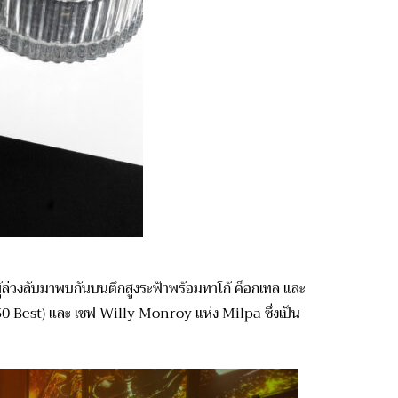
ละผู้ล่วงลับมาพบกันบนตึกสูงระฟ้าพร้อมทาโก้ ค็อกเทล และ
 Best) และ เชฟ Willy Monroy แห่ง Milpa ซึ่งเป็น