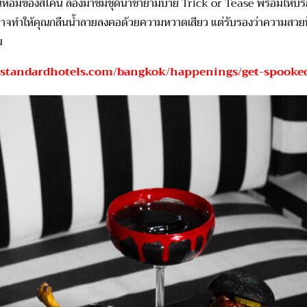
นหอมของสโคน ลองมาชิมชุดน้ำชายามบ่าย Trick or Tease พร้อมให้บริ
ดที่อาจทำให้คุณกลืนน้ำลายลงคอด้วยความหวาดเสียว แต่รับรองว่าความสวย
ม
.standardhotels.com/bangkok/happenings/get-spooked