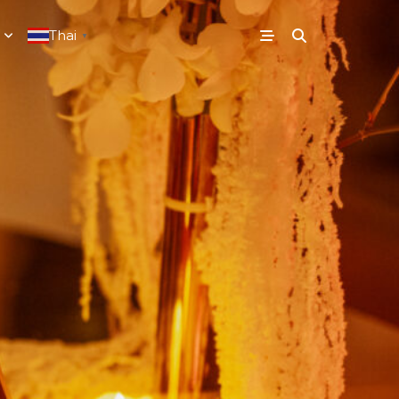
Thai
▼