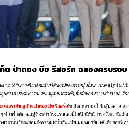
เก็ต ป่าตอง บีช รีสอร์ท ฉลองครบรอบ
บาด ได้รับการขับเคลื่อนด้วยวิสัยทัศน์และความมุ่งมั่น
ของคุณสหรัฐ
จิวะวิศ
ปันถึงอุปสรรค ประสบการณ์ และหมุดหมายสำคัญที่หล่อหลอมความสำเร็จของรีสอ
เชอราตัน ภูเก็ต ป่าตอง บีช รีสอร์ท
ในเดือนตุลาคมนี้ ทีมผู้บริหารแล
 ที่น่าตื่นเต้นรออยู่ข้างหน้า โรงแรมแห่งนี้ได้เปิดให้บริการครั้งแรกในเ
่วงเวลานั้น ซึ่งสะท้อนถึงความมุ่งมั่นอันแน่วแน่ของบริษัท หยี่เต้ง ฮอสพิ