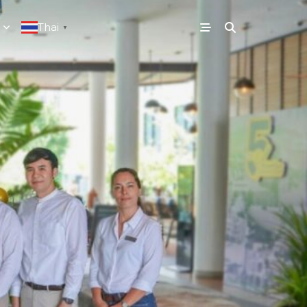
Thai
▼