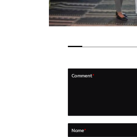
LEAVE A REPLY
Your email address will not b
Comment
*
Name
*