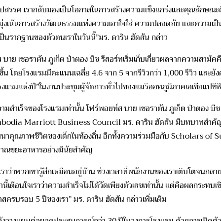
ุปสรรค เรากลับมองเป็นโอกาสในการสร้างความแข็งแกร่งและคุณลักษณะดี ๆ 
ัว และมุ่งเน้นการสร้างวัฒนธรรมแห่งความเอาใจใส่ ความปลอดภัย และความเ
ยเป็นรากฐานของตัวตนเราในวันนี้”มร. ดาริน ฮัดสัน กล่าว
บาย เชอราตัน ภูเก็ต ป่าตอง บีช รีสอร์ทเริ่มเก็บเกี่ยวผลจากความสาม
พิ่มขึ้น โดยโรงแรมมีคะแนนเฉลี่ย 4.6 จาก 5 จากรีวิวกว่า 1,000 รีวิว แล
น “โรงแรมแห่งปี”ในงานประชุมผู้จัดการทั่วไปของแมริออทภูมิภาคเอเชี
ามสำเร็จของโรงแรมเท่านั้น โฟร์พอยท์ส บาย เชอราตัน ภูเก็ต ป่าตอง บี
mbodia Marriott Business Council มร. ดาริน ฮัดสัน มีบทบาทสำคั
ัฒนาคุณภาพชีวิตของเด็กในท้องถิ่น อีกทั้งความร่วมมือกับ Scholars
ริมาณขยะอาหารอย่างมีนัยสำคัญ
่าพวกเขารู้สึกเหมือนอยู่บ้าน ช่วงเวลาที่พนักงานของเราเติบโตจนกลายเ
ือนใจเราว่าความสำเร็จไม่ได้วัดเพียงตัวเลขเท่านั้น แต่คือผลกระทบเชิงบวกท
าสครบรอบ 5 ปีของเรา” มร. ดาริน ฮัดสัน กล่าวเพิ่มเติม