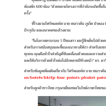
คุณสหรัฐ เปิดเผยว่า บริษัท หยี่เต้ง ฮอสพิทาลิตี้ ก
ห้องพัก 600 ห้อง “ด้วยหลายโครงการที่กำลังจะเกิดขึ้นใ
ครั้ง”
ที่โรงแรมโฟร์พอยท์ส บาย เชอราตัน ภูเก็ต ป่าตอง บ
ปัจจุบัน และอนาคตของโรงแรม
“ในโอกาสครบรอบ 5 ปีของเรา ผมรู้สึกเต็มไปด้วยความภาคภ
สำหรับการสนับสนุนและชี้แนะแนวทางให้เรา สำหรับแขกทุก
ทุกคน คุณคือหัวใจสำคัญที่ขับเคลื่อนตัวตนและความสำเร็
และให้บริการด้วยหัวใจต่อไปอีกหลายปีข้างหน้า” มร. ดาร
สำหรับข้อมูลเพิ่มเติมเกี่ยวกับ โฟร์พอยท์ส บาย เชอราตั
us/hotels/hktfp-four-points-phuket-pat
สำหรับลูกค้าชาวไทย กรุณาเยี่ยมชมเว็บไซต์ภาษาไทยของ