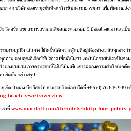
ำลังวางแผนต่อยอดประสบการณ์กว่า 30 ปีในวงการโรงแรม ด้วยการเปิดตัวรี
นอนาคต บริษัทของเรามุ่งมั่นที่จะ ‘ก้าวข้ามความธรรมดา’ เพื่อพัฒนาอสัง
ีช รีสอร์ท แขกสามารถร่วมเฉลิมฉลองครบรอบ 5 ปีของโรงแรม และเป็นกา
ูมิใจ เส้นทางนี้เกิดขึ้นได้เพราะผู้คนที่อยู่เคียงข้างเราในทุกย่างก้าว
ท่าน ขอบคุณที่เลือกใช้บริการ เชื่อมั่นในเรา และให้โอกาสให้เราเป็นส
จของโรงแรม การครบรอบนี้ไม่ได้เป็นเพียงการฉลองความสำเร็จในอดีต 5 ปีเ
ิน ฮัดสัน กล่าวสรุป
น ภูเก็ต ป่าตอง บีช รีสอร์ท สามารถติดต่อเราได้ที่ +66 (0) 76 645 999 ห
ong-beach-resort/overview
.
เราที่
www.marriott.com/th/hotels/hktfp-four-points-