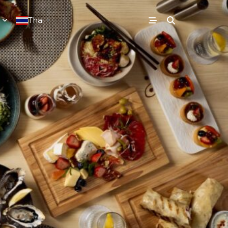
Thai
▼