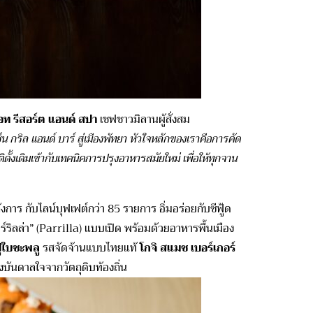
ท รีสอร์ต แอนด์ สปา
เชฟชาวมิลานผู้สั่งสม
เซ็น กริล แอนด์ บาร์ สู่เมืองพัทยา หัวใจหลักของเราคือการคัด
ั้งเดิมเข้ากับเทคนิคการปรุงอาหารสมัยใหม่ เพื่อให้ทุกจาน
งการ กับไลน์บุฟเฟต์กว่า 85 รายการ อิ่มอร่อยกับซีฟู้ด
์ริลล่า” (Parrilla) แบบเปิด พร้อมด้วยอาหารพื้นเมือง
ปูใบชะพลู
รสจัดจ้านแบบไทยแท้
โกจิ สแมช เบอร์เกอร์
บันดาลใจจากวัตถุดิบท้องถิ่น