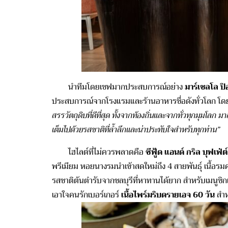
นำทีมโดยเชฟมากประสบการณ์อย่าง
มาร์เชลโล ปิอ
ประสบการณ์จากโรงแรมและร้านอาหารชื่อดังทั่วโลก โด
สรรวัตถุดิบที่ดีที่สุด ทั้งจากท้องถิ่นและจากทั่วทุกมุมโ
เต็มไปด้วยรสชาติที่ล้ำลึกและน่าประทับใจสำหรับทุกท่าน
”
ไฮไลต์ที่ไม่ควรพลาดคือ
ซีฟู้ด แอนด์ กริล บุฟเฟ่ต์
พรีเมียม หอยนางรมนำเข้าสดใหม่ถึง 4 สายพันธุ์ เนื้อรม
รสชาติต้นตำรับจากชลบุรีที่หาทานได้ยาก สำหรับเมนูซิก
เอาใจคนรักเบอร์เกอร์
เนื้อไพร์มริบดรายเอจ 60 วัน
สำห