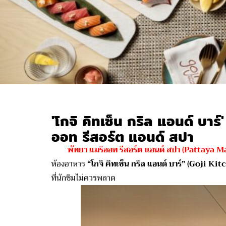
'โกจิ คิทเซ็น กริล แอนด์ บาร
ออท รีสอร์ต แอนด์ สปา
พัทยา แมริออท รีสอร์ต แอนด์ สปา (Pattaya M
ห้องอาหาร
“โกจิ คิทเซ็น กริล แอนด์ บาร์” (Goji Ki
ที่นักชิมไม่ควรพลาด