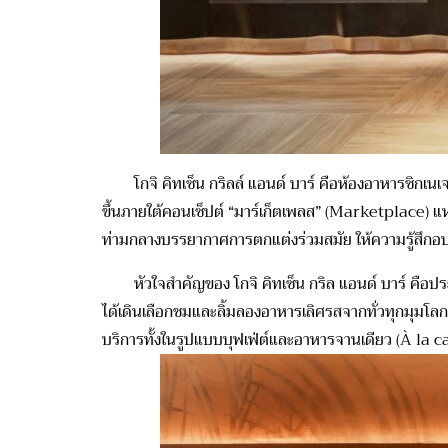
โกจิ คิทเซ็น กริลล์ แอนด์ บาร์ คือห้องอาหารซิกเนเจอร
ขึ้นภายใต้คอนเซ็ปต์ “มาร์เก็ตเพลส” (Marketplace) แ
ท่ามกลางบรรยากาศการตกแต่งร่วมสมัย ให้ความรู้สึกอบอ
หัวใจสำคัญของ โกจิ คิทเซ็น กริล แอนด์ บาร์ คือปร
ได้เดินเลือกชมและลิ้มลองอาหารเลิศรสจากทั่วทุกมุมโล
บริการทั้งในรูปแบบบุฟเฟ่ต์และอาหารจานเดียว (À la carte