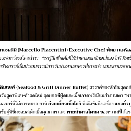
าเชนตินี (
Marcello Piacentini) Executive Chef พัทยา แมริออ
ยเชฟมาร์เชลโลกล่าวว่า
“เรารู้สึกตื่นเต้นที่ได้นำเสนอเอกลักษณ์ของ โกจิ คิท
ลก มาสร้างสรรค์เป็นประสบการณ์การรับประทานอาหารที่น่าจดจำ ผสมผสานรสชาติด
ดินเนอร์ (
Seafood & Grill Dinner Buffet)
สวรรค์ของนักชิมสุดอลั
ควันสูตรพิเศษทำสดใหม่ สุดยอดซีฟู้ดและเนื้อเกรดพรีเมียมย่างบนเตา “พาร
เนเจอร์ที่ไม่ควรพลาด อาทิ
ก๋วยเตี๋ยวเนื้อโกจิ
ที่เข้มข้นถึงเครื่อง
แกงคั่ว
รับผู้ที่ชื่นชอบสเต็กเนื้อคุณภาพ และ
พายน้ำตาลโตนด
ของหวานที่ได้แรง