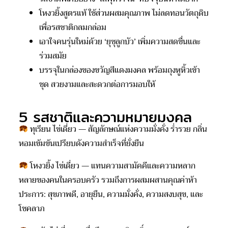
โหงวยิ้งสูตรแท้ ใช้ส่วนผสมคุณภาพ ไม่ลดทอนวัตถุดิบ
เพื่อรสชาติกลมกล่อม
เอาใจคนรุ่นใหม่ด้วย ‘ยุซุลูกบัว’ เพิ่มความสดชื่นและ
ร่วมสมัย
บรรจุในกล่องของขวัญสีแดงมงคล พร้อมถุงหูหิ้วเข้า
ชุด สวยงามและสะดวกต่อการมอบให้
5 รสชาติและความหมายมงคล
ทุเรียน ไข่เดี่ยว — สัญลักษณ์แห่งความมั่งคั่ง ร่ำรวย กลิ่น
หอมเข้มข้นเปรียบดังความสำเร็จที่ยั่งยืน
โหงวยิ้ง ไข่เดี่ยว — แทนความสามัคคีและความหลาก
หลายของคนในครอบครัว รวมถึงการผสมผสานคุณค่าห้า
ประการ: สุขภาพดี, อายุยืน, ความมั่งคั่ง, ความสงบสุข, และ
โชคลาภ