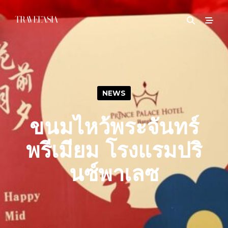
NEWS
ขนมไหว้พระจันทร์
พรีเมียม โรงแรมปริ
นซ์พาเลซ