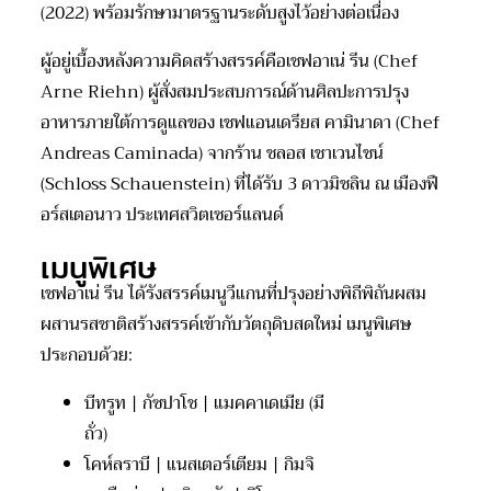
(2022) พร้อมรักษามาตรฐานระดับสูงไว้อย่างต่อเนื่อง
ผู้อยู่เบื้องหลังความคิดสร้างสรรค์คือเชฟอาเน่ รีน (Chef
Arne Riehn) ผู้สั่งสมประสบการณ์ด้านศิลปะการปรุง
อาหารภายใต้การดูแลของ เชฟแอนเดรียส คามินาดา (Chef
Andreas Caminada) จากร้าน ชลอส เชาเวนไชน์
(Schloss Schauenstein) ที่ได้รับ 3 ดาวมิชลิน ณ เมืองฟื
อร์สเตอนาว ประเทศสวิตเซอร์แลนด์
เมนูพิเศษ
เชฟอาเน่ รีน ได้รังสรรค์เมนูวีแกนที่ปรุงอย่างพิถีพิถันผสม
ผสานรสชาติสร้างสรรค์เข้ากับวัตถุดิบสดใหม่ เมนูพิเศษ
ประกอบด้วย:
บีทรูท | กัซปาโช | แมคคาเดเมีย (มี
ถั่ว)
โคห์ลราบี | แนสเตอร์เตียม | กิมจิ