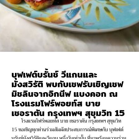
บุฟเฟต์บรั้นช์ วีแกนและ
มังสวิรัติ พบกับเชฟรับเชิญเชฟ
มิชลินจากอิกนีฟ แบงคอก ณ
โรงแรมโฟร์พอยท์ส บาย
เชอราตัน กรุงเทพฯ สุขุมวิท 15
โรงแรมโฟร์พอยท์ส บาย เชอราตัน กรุงเทพฯ สุขุมวิท
15 ขอเชิญทุกท่านร่วมสัมผัสประสบการณ์พิเศษกับ บุฟเฟต์
บรันช์มังสวิรัติและวีแกน หนึ่งวันเท่านั้น ที่มาพร้อมความร่วม