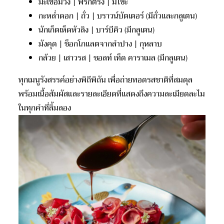
มะเขือม่วง | พริกตรัง | มิโซะ
กะหล่ำดอก | ถั่ว | บราวน์บัตเตอร์ (มีถั่วและกลูเตน)
นักเก็ตเห็ดหัวลิง | บาร์บีคิว (มีกลูเตน)
มังคุด | ช็อกโกแลตจากลำปาง | กุหลาบ
กล้วย | เสาวรส | ซอลท์ เท็ด คาราเมล (มีกลูเตน)
ทุกเมนูรังสรรค์อย่างพิถีพิถัน เพื่อถ่ายทอดรสชาติที่สมดุล
พร้อมเนื้อสัมผัสและรายละเอียดที่แสดงถึงความละเมียดละไม
ในทุกคำที่ลิ้มลอง