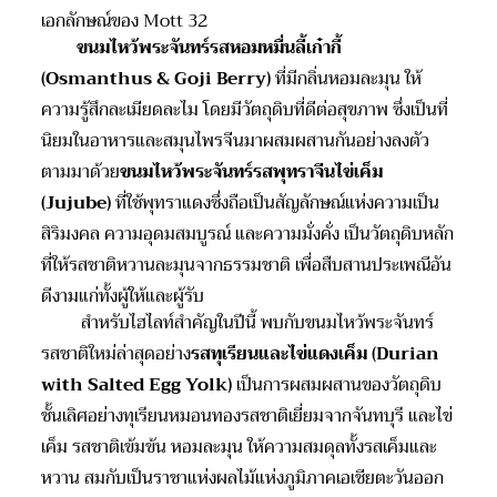
เอกลักษณ์ของ Mott 32
ขนมไหว้พระจันทร์
รส
หอมหมื่นลี้เก๋ากี้
(
Osmanthus & Goji Berry)
ที่มีกลิ่นหอมละมุน ให้
ความรู้สึกละเมียดละไม โดยมีวัตถุดิบที่ดีต่อสุขภาพ ซึ่งเป็นที่
นิยมในอาหารและสมุนไพรจีนมาผสมผสานกันอย่างลงตัว
ตามมาด้วย
ขนมไหว้พระจันทร์
รสพุทราจีน
ไข่เค็ม
(
Jujube)
ที่ใช้พุทราแดงซึ่งถือเป็นสัญลักษณ์แห่งความเป็น
สิริมงคล ความอุดมสมบูรณ์ และความมั่งคั่ง เป็นวัตถุดิบหลัก
ที่ให้รสชาติหวานละมุนจากธรรมชาติ เพื่อสืบสานประเพณีอัน
ดีงามแก่ทั้งผู้ให้และผู้รับ
สำหรับไฮไลท์สำคัญในปีนี้ พบกับขนมไหว้พระจันทร์
รสชาติใหม่ล่าสุดอย่าง
รส
ทุเรียน
และไข่แดง
เค็ม (
Durian
with Salted Egg Yolk)
เป็นการผสมผสานของวัตถุดิบ
ชั้นเลิศอย่างทุเรียนหมอนทองรสชาติเยี่ยมจากจันทบุรี และไข่
เค็ม รสชาติเข้มข้น หอมละมุน ให้ความสมดุลทั้งรสเค็มและ
หวาน สมกับเป็นราชาแห่งผลไม้แห่งภูมิภาคเอเชียตะวันออก