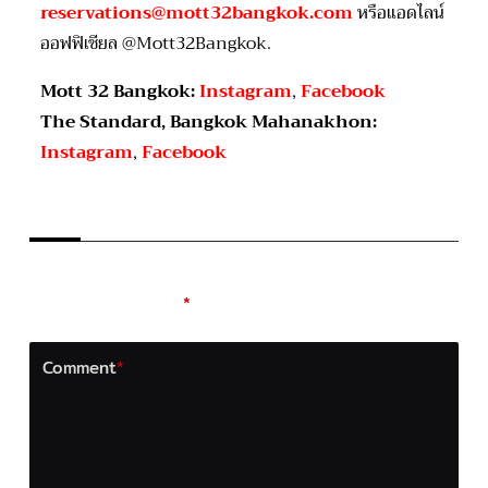
reservations@mott32bangkok.com
หรือแอดไลน์
ออฟฟิเชียล @Mott32Bangkok.
Mott 32 Bangkok:
Instagram
,
Facebook
The Standard, Bangkok Mahanakhon:
Instagram
,
Facebook
LEAVE A REPLY
Your email address will not be published.
Required
fields are marked
*
Comment
*