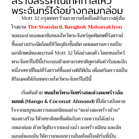
สร้างสรรค์ในเทศกาลไหว้
พระจันทร์ได้อย่างกลมกล่อม
Mott 32 กรุงเทพฯ ร้านอาหารสไตล์โมเดิร์นกวางตุ้งใน
โรงแรม
The Standard, Bangkok Mahanakhon
ขอแนะนำคอลเลกชันขนมไหว้พระจันทร์สุดพิเศษที่รังสรรค์
ขึ้นอย่างประณีตโดยใช้วัตถุดิบชั้นเลิศ ผสมผสานความเป็น
เอกลักษณ์ของแบรนด์ Mott 32 ได้อย่างลงตัว โดยขนมไหว้
พระจันทร์ในปีนี้ประกอบด้วยสามรสชาติสูตรต้นตำรับและอีก
หนึ่งรสชาตืใหม่ที่รังสรรค์ขึ้นอย่างพิถีพิถัน เพื่อเสริมความเป็น
สิริมงคลให้กับเทศกาลไหว้พระจันทร์ในปีนี้
เริ่มต้นด้วย
ขนมไหว้พระจันทร์รสมะม่วงมะพร้าวอัล
มอนด์ (
Mango & Coconut Almond)
ที่ได้แรงบันดาล
ใจจากเมนูของหวานยอดนิยมอย่าง “มะม่วงมะพร้าวม้วน”
ของทางร้าน ให้รสชาติสดชื่นตัดกับความหวานได้อย่าง
กลมกล่อม ด้วยวัตุดิบจากมะม่วงฉ่ำ มะพร้าวเนียน และอัล
มอนด์หอมมัน ให้ความหอมหวานในสไตล์โมเดิร์นที่เป็น