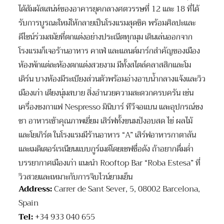
ได้สัมผัสเสน่ห์ของอาคารยุคกลางศตวรรษที่ 12 และ 18 ที่ได้
รับการบูรณะใหม่ให้กลายเป็นโรงแรมสุดชิค พร้อมศิลปะและ
ดีไซน์ร่วมสมัยที่ตกแต่งอย่างประณีตทุกมุม เดินเล่นออกจาก
โรงแรมก็เจอร้านอาหาร คาเฟ่ และแลนด์มาร์กสำคัญของเมือง
ห้องพักแต่ละห้องตกแต่งสวยงาม มีทั้งสไตล์คลาสสิกและโม
เดิร์น บางห้องมีระเบียงส่วนตัวพร้อมอ่างอาบน้ำกลางแจ้งและวิว
เมืองเก่า เตียงนุ่มสบาย สิ่งอำนวยความสะดวกครบครัน เช่น
เครื่องชงกาแฟ Nespresso มินิบาร์ ทีวีจอแบน และอุปกรณ์ชง
ชา อาหารเช้าคุณภาพเยี่ยม เสิร์ฟทั้งขนมปังอบสด ไข่ ผลไม้
และโยเกิร์ต ในโรงแรมมีร้านอาหาร “A” เสิร์ฟอาหารกาตาลัน
และเมดิเตอร์เรเนียนแบบกูร์เมต์โดยเชฟชื่อดัง ถ้าอยากดื่มด่ำ
บรรยากาศเมืองเก่า แนะนำ Rooftop Bar “Roba Estesa” ที่
วิวสวยและเหมาะกับการจิบไวน์ยามเย็น
Address:
Carrer de Sant Sever, 5, 08002 Barcelona,
Spain
Tel:
+34 933 040 655