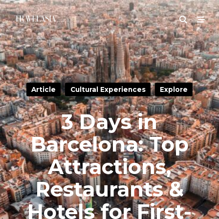
Article
Cultural Experiences
Explore
3 Days in
Barcelona: Top
Attractions,
Restaurants &
Hotels for First-