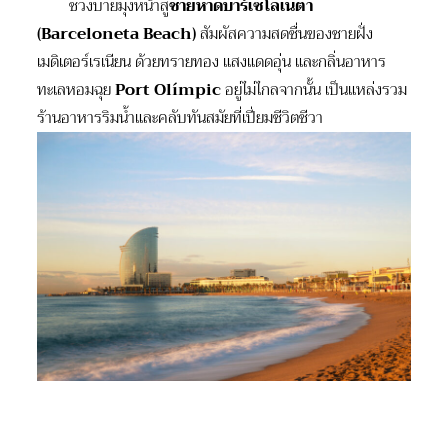
ช่วงบ่ายมุ่งหน้าสู่
ชายหาดบาร์เซโลเนตา
(
Barceloneta Beach)
สัมผัสความสดชื่นของชายฝั่ง
เมดิเตอร์เรเนียน ด้วยทรายทอง แสงแดดอุ่น และกลิ่นอาหาร
ทะเลหอมฉุย
Port Olímpic
อยู่ไม่ไกลจากนั้น เป็นแหล่งรวม
ร้านอาหารริมน้ำและคลับทันสมัยที่เปี่ยมชีวิตชีวา