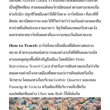
โลกโดย Antoni Gaudí ราวกับบทกวีแห่งแสงที่ธรรมชาติ
เป็นผู้ขีดเขียน สายลมเมดิเตอร์เรเนียนแผ่วผ่านตรอกแคบใน
ย่านโกธิก ปลุกชีวิตเมืองเก่าให้มีจังหวะ บาร์เซโลนา คือเวทีที่
ศิลปะ สถาปัตยกรรม และวิถีชีวิตร่ายรำร่วมกันอย่างกลมกลืน
ทาปาสคือศิลปะบนจานอาหาร จัตุรัสคือแกลเลอรีกลางแจ้ง
และชายหาดบาร์เซโลเนตาคือฉากจบของวันอันสวยงาม
How to Travel:
บาร์เซโลนาเป็นเมืองที่เดินทางสะดวก
สบาย ด้วยระบบขนส่งสาธารณะอย่างรถไฟใต้ดินและรถบัส
ครอบคลุมทุกพื้นที่สำคัญในเมือง โดยมีบัตร Hola
Barcelona Travel Card สำหรับการเดินทางแบบไม่จำกัด
ตลอดจนย่านใจกลางเมืองที่เหมาะแก่การเดินเล่นหรือปั่น
จักรยาน โดยเฉพาะในบริเวณ Gothic Quarter และถนน
Passeig de Gràcia หรือเลือกใช้บริการแท็กซี่หรือ
แอปพลิเคชันอย่าง Uber และ Bolt ก็ได้เช่นกัน