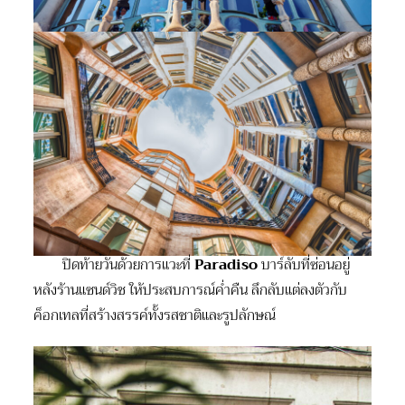
ปิดท้ายวันด้วยการแวะที่
Paradiso
บาร์ลับที่ซ่อนอยู่
หลังร้านแซนด์วิช ให้ประสบการณ์ค่ำคืน ลึกลับแต่ลงตัวกับ
ค็อกเทลที่สร้างสรรค์ทั้งรสชาติและรูปลักษณ์