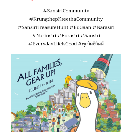
#SansiriCommunity
#KrungthepKreethaCommunity
#SansiriTreasureHunt #BuGaan #Narasiri
#Narinsiri #Burasiri #Sansiri
#EverydayLifeIsGood #ทุกวันชีวิตดี