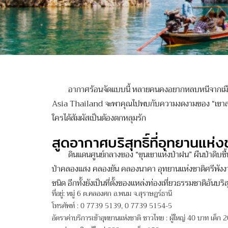
อากาศร้อนจัดแบบนี้ หลายคนคงอยากหลบหนีจากเมืองและค
Asia Thailand จะพาคุณไปพบกับความงดงามของ “เขาสก” จ.สุ
ใครได้สัมผัสเป็นต้องตกหลุมรัก
สูดอากาศบริสุทธิ์ที่อุทยานแห่
ดินแดนศูนย์กลางของ “ขุนเขาแห่งป่าฝน” ผืนป่าดิบชื้นขน
ป่าคลองแสง คลองยัน คลองนาคา อุทยานแห่งชาติศรีพังงา แล
ชนิด อีกทั้งยังเป็นที่ตั้งของแหล่งท่องเที่ยวธรรมชาติอันบริ
ที่อยู่: หมู่ 6 ต.คลองศก อ.พนม จ.สุราษฏร์ธานี
โทรศัพท์ : 0 7739 5139, 0 7739 5154-5
อัตราค่าบริการเข้าอุทยานแห่งชาติ ชาวไทย : ผู้ใหญ่ 40 บาท เด็ก 