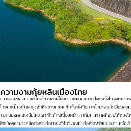
ความงามกุ้ยหลินเมืองไทย
ความงามของทะเลสาบเชี่ยวหลานได้อย่างสะดวกสบาย โดยหนึ่งในจุดหมายยอ
รย์ ลักษณะเป็นหน้าผาสูงชันที่ผสานกลมกลืนกับทัศนียภาพโดยรอบอันเงียบสง
มอกลอยคลอเคลียไหล่เขา ทิวทัศน์เบื้องหน้าราวกับภาพวาดที่ชวนให้หลงใหล 
 โดยสามารถติดต่อเช่าเรือพายได้ที่บริเวณท่าเรือเขื่อนรัชชประภา หรือเลือ