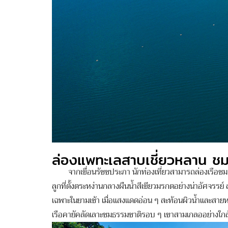
ล่องแพทะเลสาบเชี่ยวหลาน ชม
จากเขื่อนรัชชประภา นักท่องเที่ยวสามารถล่องเรือชม
ลูกที่ตั้งตระหง่านกลางผืนน้ำสีเขียวมรกตอย่างน่าอัศจร
เฉพาะในยามเช้า เมื่อแสงแดดอ่อน ๆ สะท้อนผิวน้ำและสายห
เรือคายัคลัดเลาะชมธรรมชาติรอบ ๆ เขาสามเกลออย่างใกล้ชิด