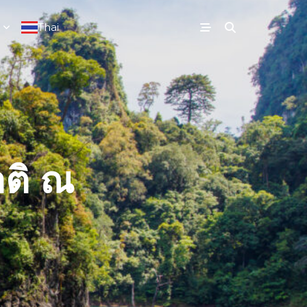
Thai
▼
ติ ณ