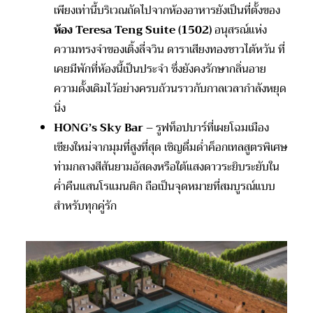
เพียงเท่านี้บริเวณถัดไปจากห้องอาหารยังเป็นที่ตั้งของ
ห้อง Teresa Teng Suite (1502)
อนุสรณ์แห่ง
ความทรงจำของเติ้งลี่จวิน ดาราเสียงทองชาวไต้หวัน ที่
เคยมีพักที่ห้องนี้เป็นประจำ ซึ่งยังคงรักษากลิ่นอาย
ความดั้งเดิมไว้อย่างครบถ้วนราวกับกาลเวลากำลังหยุด
นิ่ง
HONG’s Sky Bar
– รูฟท็อปบาร์ที่เผยโฉมเมือง
เชียงใหม่จากมุมที่สูงที่สุด เชิญดื่มด่ำค็อกเทลสูตรพิเศษ
ท่ามกลางสีสันยามอัสดงหรือใต้แสงดาวระยิบระยับใน
ค่ำคืนแสนโรแมนติก ถือเป็นจุดหมายที่สมบูรณ์แบบ
สำหรับทุกคู่รัก