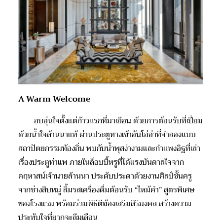
A Warm Welcome
อบอุ่นใจตั้งแต่ก้าวแรกที่มาเยือน ด้วยการต้อนรับที่เปี่ยม
ด้วยน้ำใจล้านนาแท้ ผ่านประตูทางเข้าอันโอ่อ่าที่จำลองแบบ
สถาปัตยกรรมท้องถิ่น พบกับน้ำพุสง่างามและกำแพงอิฐที่เล่า
เรื่องประตูท่าแพ ภายในล็อบบี้หรูที่ได้แรงบันดาลใจจาก
คฤหาสน์เจ้านายล้านนา ประดับประดาด้วยงานศิลป์ชั้นครู
จากช่างสิบหมู่ ลิ้มรสเครื่องดื่มต้อนรับ “ไหม้คำ” สูตรพิเศษ
ของโรงแรม พร้อมร่วมพิธีตีฆ้องเสริมสิริมงคล สร้างความ
ประทับใจที่ยากจะลืมเลือน