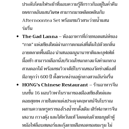
ประดับโคมไฟระย้าที่มอบความรู้สึกราวกับอยู่ในค่ำคืน
เทศกาลอันแสนวิเศษ สามารถมาเพลิดเพลินกับ
Afternoontea Set พร้อมชมวิวสระว่ายน้ำแสน
ร่มรื่น
The Gad Lanna
– ห้องอาหารที่ถ่ายทอดเสน่ห์ของ
“กาด” แห่งเชียงใหม่ผ่านการตกแต่งที่เต็มไปด้วยกลิ่น
อายตลาดพื้นเมือง นำเสนอเมนูนานาชาติและบุฟเฟ่ต์
มื้อเช้า สามารถเลือกนั่งบริเวณโซนกลางแจ้งท่ามกลาง
สวนดอกไม้ พร้อมชมวิวเจดีย์โบราณของวัดช่างฆ้องที่
มีอายุกว่า 600 ปี ตั้งตระหง่านอยู่กลางสวนอันร่มรื่น
HONG’s Chinese Restaurant
– ร้านอาหารจีน
บนชั้น 16 มอบวิวพาโนรามาของเมืองเชียงใหม่และ
ดอยสุเทพ ภายในตกแต่งประดุจคฤหาสน์จีนโบราณ
ผสานความหรูหราของโรงน้ำชาดั้งเดิม เสิร์ฟอาหารจีน
เสฉวน กวางตุ้ง และไต้หวันแท้ โดดเด่นด้วยเมนูเต้าหู้
หม้อไฟล็อบสเตอร์และกุ้งลายเสือทอดซอสมะรุม ไม่