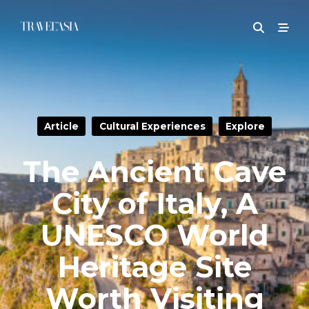
Article
Cultural Experiences
Explore
The Ancient Cave
City of Italy, A
UNESCO World
Heritage Site
Worth Visiting