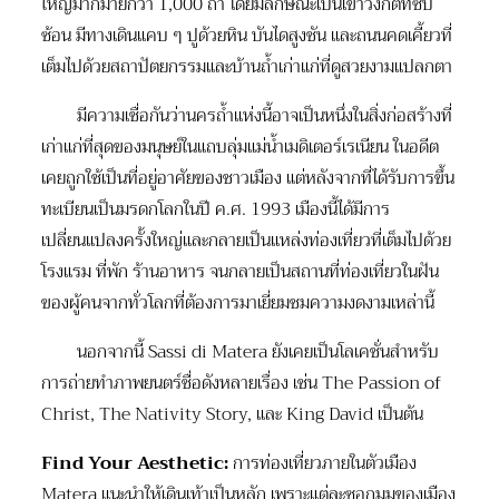
ใหญ่มากมายกว่า 1,000 ถ้ำ โดยมีลักษณะเป็นเขาวงกตที่ซับ
ซ้อน มีทางเดินแคบ ๆ ปูด้วยหิน บันไดสูงชัน และถนนคดเคี้ยวที่
เต็มไปด้วยสถาปัตยกรรมและบ้านถ้ำเก่าแก่ที่ดูสวยงามแปลกตา
มีความเชื่อกันว่านครถ้ำแห่งนี้อาจเป็นหนึ่งในสิ่งก่อสร้างที่
เก่าแก่ที่สุดของมนุษย์ในแถบลุ่มแม่น้ำเมดิเตอร์เรเนียน ในอดีต
เคยถูกใช้เป็นที่อยู่อาศัยของชาวเมือง แต่หลังจากที่ได้รับการขึ้น
ทะเบียนเป็นมรดกโลกในปี ค.ศ. 1993 เมืองนี้ได้มีการ
เปลี่ยนแปลงครั้งใหญ่และกลายเป็นแหล่งท่องเที่ยวที่เต็มไปด้วย
โรงแรม ที่พัก ร้านอาหาร จนกลายเป็นสถานที่ท่องเที่ยวในฝัน
ของผู้คนจากทั่วโลกที่ต้องการมาเยี่ยมชมความงดงามเหล่านี้
นอกจากนี้ Sassi di Matera ยังเคยเป็นโลเคชั่นสำหรับ
การถ่ายทำภาพยนตร์ชื่อดังหลายเรื่อง เช่น The Passion of
Christ, The Nativity Story, และ King David เป็นต้น
Find Your Aesthetic:
การท่องเที่ยวภายในตัวเมือง
Matera แนะนำให้เดินเท้าเป็นหลัก เพราะแต่ละซอกมุมของเมือง