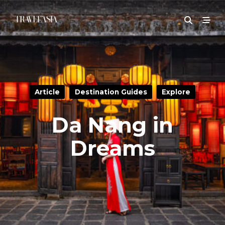
Article
Destination Guides
Explore
Da Nang in
Dreams