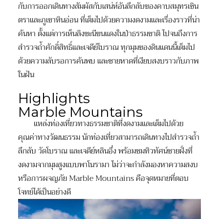
กับการออกเดินทางสัมผัสกับเสน่ห์อันลึกลับของคาบสมุทรเซิน
ตราและภูเขาหินอ่อน ที่เต็มไปด้วยความงดงามและเรื่องราวที่น่า
ค้นหา ตั้งแต่การเห็นลิงชะนีขนแดงในป่าธรรมชาติ ไปจนถึงการ
สำรวจถ้ำศักดิ์สิทธิ์และเจดีย์โบราณ ทุกมุมของดินแดนนี้เต็มไป
ด้วยความลับรอการค้นพบ และชายหาดที่เงียบสงบราวกับภาพ
ในฝัน
Highlights
Marble Mountains
แหล่งท่องเที่ยวทางธรรมชาติที่งดงามและเต็มไปด้วย
คุณค่าทางวัฒนธรรม นักท่องเที่ยวสามารถเดินทางไปสำรวจถ้ำ
ลึกลับ วัดโบราณ และเจดีย์หลินอึ๋ง พร้อมชมทิวทัศน์ชายฝั่งที่
งดงามจากมุมสูงแบบพาโนรามา ไม่ว่าจะกำลังมองหาความสงบ
หรือการผจญภัย Marble Mountains คือจุดหมายที่ตอบ
โจทย์ได้เป็นอย่างดี