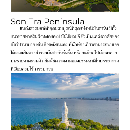
Son Tra Peninsula
แหล่งธรรมชาติที่อุดมสมบูรณ์ที่สุดแห่งหนึ่งในดานัง มีทั้ง
แนวชายหาดริมฝั่งทะเลและป่าไม้เขียวขจี ซึ่งเป็นแหล่งอาศัยของ
สัตว์ป่าหายาก เช่น ลิงชะนีขนแดง ที่นักท่องเที่ยวสามารถพบเจอ
ได้ตามเส้นทางสำรวจผืนป่าอันร่มรื่น หรือจะเลือกไปผ่อนคลาย
บนชายหาดส่วนตัว สัมผัสความงามของธรรมชาติในบรรยากาศ
ที่เงียบสงบไร้การรบกวน